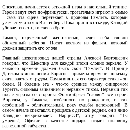
Спектакль начинается с затяжной игры в настольный теннис.
Герои ведут счет по-французски, трогательно играют в семью
- сама эта сцена перетекает в проводы Гамлета, который
уезжает учиться в Виттенберг. Пока принц в отъезде, Клавдий
убивает его отца и своего брата...
Гамлет, окруженный жестокостью, ведет себя словно
обиженный ребенок. Носит костюм из фольги, который
должен защитить его от зла
Главный шекспировед нашей страны Алексей Бартошевич
говорил, что Шекспир для каждой эпохи словно зеркало. У
каждого времени должен быть свой "Гамлет". В Принце
Датском в исполнении Борисова приметы времени поначалу
считываются с трудом. Самая внятная его характеристика - он
болен. И болезнь эта - что-то среднее между синдромом
Туретта, сильным заиканием и нервным тиком. Нервный тик
после угрозы со стороны Фортинбраса "словят" все герои.
Впрочем, у Гамлета, особенного по рождению, и тик
особенный - обличительный, року судьбы непокорный. В
самом начале спектакля, прощаясь с датской родней, он в лицо
Клавдию выкрикивает: "Нарцисс!", отцу говорит: "Ты
умрешь", Офелии в качестве подарка отдает половину
разрезанной табуретки.