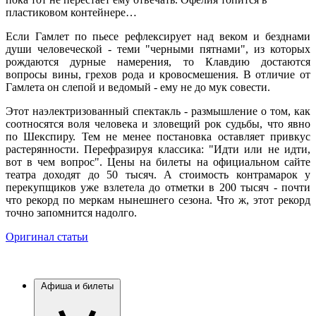
пластиковом контейнере…
Если Гамлет по пьесе рефлексирует над веком и безднами
души человеческой - теми "черными пятнами", из которых
рождаются дурные намерения, то Клавдию достаются
вопросы вины, грехов рода и кровосмешения. В отличие от
Гамлета он слепой и ведомый - ему не до мук совести.
Этот наэлектризованный спектакль - размышление о том, как
соотносятся воля человека и зловещий рок судьбы, что явно
по Шекспиру. Тем не менее постановка оставляет привкус
растерянности. Перефразируя классика: "Идти или не идти,
вот в чем вопрос". Цены на билеты на официальном сайте
театра доходят до 50 тысяч. А стоимость контрамарок у
перекупщиков уже взлетела до отметки в 200 тысяч - почти
что рекорд по меркам нынешнего сезона. Что ж, этот рекорд
точно запомнится надолго.
Оригинал статьи
Афиша и билеты