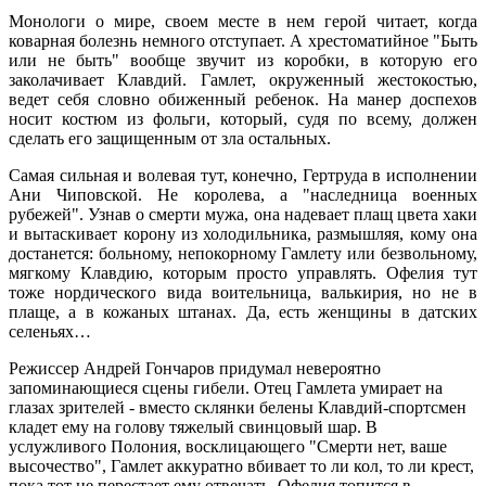
Монологи о мире, своем месте в нем герой читает, когда
коварная болезнь немного отступает. А хрестоматийное "Быть
или не быть" вообще звучит из коробки, в которую его
заколачивает Клавдий. Гамлет, окруженный жестокостью,
ведет себя словно обиженный ребенок. На манер доспехов
носит костюм из фольги, который, судя по всему, должен
сделать его защищенным от зла остальных.
Самая сильная и волевая тут, конечно, Гертруда в исполнении
Ани Чиповской. Не королева, а "наследница военных
рубежей". Узнав о смерти мужа, она надевает плащ цвета хаки
и вытаскивает корону из холодильника, размышляя, кому она
достанется: больному, непокорному Гамлету или безвольному,
мягкому Клавдию, которым просто управлять. Офелия тут
тоже нордического вида воительница, валькирия, но не в
плаще, а в кожаных штанах. Да, есть женщины в датских
селеньях…
Режиссер Андрей Гончаров придумал невероятно
запоминающиеся сцены гибели. Отец Гамлета умирает на
глазах зрителей - вместо склянки белены Клавдий-спортсмен
кладет ему на голову тяжелый свинцовый шар. В
услужливого Полония, восклицающего "Смерти нет, ваше
высочество", Гамлет аккуратно вбивает то ли кол, то ли крест,
пока тот не перестает ему отвечать. Офелия топится в