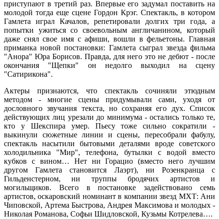
приступают в третий раз. Впервые его задумал поставить на
молодой тогда еще сцене Гордон Крэг. Спектакль, в котором
Гамлета играл Качалов, репетировали долгих три года, а
попытки ужиться со своевольным англичанином, который
даже снял свое имя с афиши, вошли в фельетоны. Главная
приманка новой постановки: Гамлета сыграл звезда фильма
"Анора" Юра Борисов. Правда, для него это не дебют - после
окончания "Щепки" он недолго выходил на сцену
"Сатирикона".
Актеры признаются, что спектакль сочиняли этюдным
методом - многие сцены придумывали сами, уходя от
дословного звучания текста, но сохраняя его дух. Список
действующих лиц урезали до минимума - остались только те,
кто у Шекспира умер. Пьесу тоже сильно сократили -
выкинули сюжетные линии и сцены, пересобрали фабулу,
спектакль насытили бытовыми деталями вроде советского
холодильника "Мир", телефона, бутылки с водой вместо
кубков с вином… Нет ни Горацио (вместо него лучшим
другом Гамлета становится Лаэрт), ни Розенкранца с
Гильденстерном, ни труппы бродячих артистов и
могильщиков. Всего в постановке задействовано семь
артистов, оскаровский номинант в компании звезд МХТ: Ани
Чиповской, Артема Быстрова, Андрея Максимова и молодых -
Николая Романова, Софьи Шидловской, Кузьмы Котрелева….