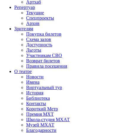
Артхаб
Репертуар
Текущие
Спецпроекты
Архив
Зрителям
Покупка билетов
Схема залов
Доступность
Льготы
Участникам СВО
Возврат билетов
Правила посещения
О театре
Новости
Имена
Виртуальный тур
История
Библиотека
Контакты
Короткий Метр
Премия МХТ
Школа-студия МХАТ
Музей МХАТ
Благодарности