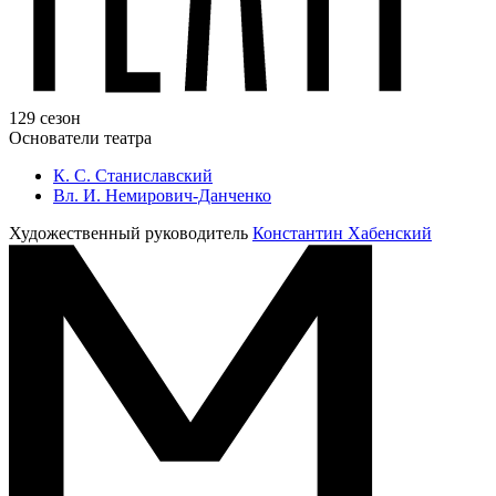
129 сезон
Основатели театра
К. С. Станиславский
Вл. И. Немирович-Данченко
Художественный руководитель
Константин Хабенский