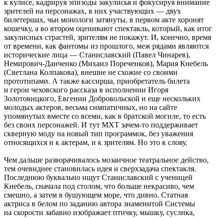
к кулисе, кадрируя эпизоды закулисья и фокусируя внимание
зрителей на персонажах, в них участвующих — двух
билетершах, чьи монологи затянуты, в первом акте хоронят
кошечку, а во втором оценивают спектакль, который, как итог
закулисных страстей, зрителям не покажут. И, конечно, время
от времени, как фантомы из прошлого, меж рядами являются
исторические лица — Станиславский (Павел Чинарев),
Немирович-Данченко (Михаил Пореченков), Мария Кнебель
(Светлана Колпакова), внешне не схожие со своими
прототипами. А также кассирша, приобретатель билета
и герои чеховского рассказа в исполнении Игоря
Золотовицкого, Евгении Добровольской и еще нескольких
молодых актеров, весьма симпатичных, но на сайте
упомянутых вместе со всеми, как в братской могиле, то есть
без своих персонажей. И тут МХТ зачем-то поддерживает
скверную моду на новый тип программок, без уважения
относящихся и к актерам, и к зрителям. Но это к слову.
Чем дальше разворачивалось мозаичное театральное действо,
тем очевиднее становилась идея и сверхзадача спектакля.
Последнюю буквально ищут Станиславский с ученицей
Кнебель, сначала под столом, что больше некрасиво, чем
смешно, а затем в бушующем море, что дивно. Статная
актриса в белом по заданию автора знаменитой Системы
на скорости забавно изображает птичку, мышку, суслика,