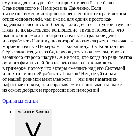
смутили две фигуры, без которых ничего бы не было —
Станиславского и Немировича-Данченко. Если
ты не погружен в историю отечественного театра и деяния
отцов-основателей, чьи имена для одних просто как
надежный российский бренд, а для других — пустой звук, то,
глядя на их мхатовское воплощение, трудно поверить, что
именно они смогли построить театр, театральное дело
и разработать Систему, по которой до сих сверяет свои «часы»
мировой театр. «Не верю!» — воскликнул бы Константин
Сергеевич, глядя на себя, валяющегося под столом, такого
забавного старого шалуна. А не того, кто когда-то ради театра
оставил фамильный бизнес, кто плакал, закрывшись
в гримерке, потому что актеры смеялись над его Системой
и не хотели по ней работать. Плакал! Нет, не уйти нам
от нашей родимой ментальности — мы или памятники
пафосные ставим, или сбрасываем их с постамента, даже
из самых добрых и прогрессивных намерений.
Оригинал статьи
Афиша и билеты