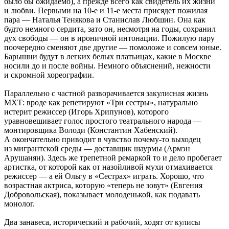
было бы ожидаемо), а прежде всего как свидетель их жизни
и любви. Первыми на 10-е и 11-е места присядет пожилая
пара — Наталья Тенякова и Станислав Любшин. Она как
будто немного сердита, зато он, несмотря на годы, сохранил
дух свободы — он в ироничной интонации. Пожилую пару
поочередно сменяют две другие — помоложе и совсем юные.
Барышни будут в легких белых платьицах, какие в Москве
носили до и после войны. Немного объяснений, нежности
и скромной хореографии.
Параллельно с частной разворачивается закулисная жизнь
МХТ: вроде как репетируют «Три сестры», натурально
истерит режиссер (Игорь Хрипунов), которого
уравновешивает голос простого театрального народа —
монтировщика Володи (Константин Хабенский).
А окончательно приводит в чувство почему-то выходец
из мигрантской среды — доставщик шаурмы (Армэн
Арушанян). Здесь же трепетной ремаркой то и дело пробегает
артистка, от которой как от назойливой мухи отмахивается
режиссер — а ей Ольгу в «Сестрах» играть. Хорошо, что
возрастная актриса, которую «теперь не зовут» (Евгения
Добровольская), показывает молоденькой, как подавать
монолог.
Два занавеса, исторический и рабочий, ходят от кулисы