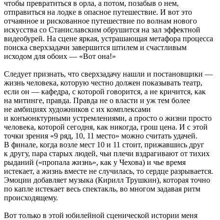
чтобы превратиться в орла, а потом, позабыв о нем,
отправиться на лодке в опасное путешествие. И вот это
отчаянное и рискованное путешествие по волнам нового
искусства со Станиславским обрушится на зал эффектной
видеобурей. На сцене яркая, устрашающая метафора процесса
поиска сверхзадачи завершится штилем и счастливым
исходом для обоих — «Вот она!»
Следует признать, что сверхзадачу нашли и постановщики —
жизнь человека, которую честно должен показывать театр,
если он — кафедра, с которой говорится, а не кричится, как
на митинге, правда. Правда не о власти и уж тем более
не амбициях художников с их комплексами
и конъюнктурными устремлениями, а просто о жизни просто
человека, которой сегодня, как никогда, грош цена. И с этой
точки зрения «9 ряд, 10, 11 место» можно считать удачей.
В финале, когда возле мест 10 и 11 стоит, прижавшись друг
к другу, пара старых людей, чьи плечи вздрагивают от тихих
рыданий («пропала жизнь», как у Чехова) и чье время
истекает, а жизнь вместе не случилась, то сердце разрывается.
Эмоции добавляет музыка (Кирилл Трушкин), которая точно
по капле истекает весь спектакль, во многом задавая ритм
происходящему.
Вот только в этой юбилейной сценической истории меня