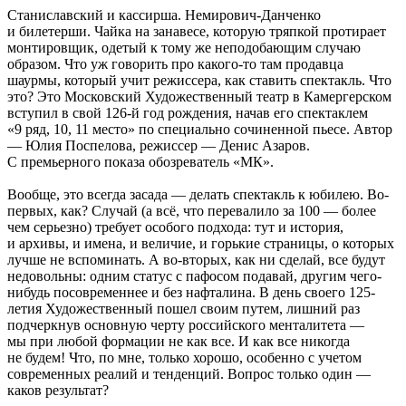
Станиславский и кассирша. Немирович-Данченко
и билетерши. Чайка на занавесе, которую тряпкой протирает
монтировщик, одетый к тому же неподобающим случаю
образом. Что уж говорить про какого-то там продавца
шаурмы, который учит режиссера, как ставить спектакль. Что
это? Это Московский Художественный театр в Камергерском
вступил в свой 126-й год рождения, начав его спектаклем
«9 ряд, 10, 11 место» по специально сочиненной пьесе. Автор
— Юлия Поспелова, режиссер — Денис Азаров.
С премьерного показа обозреватель «МК».
Вообще, это всегда засада — делать спектакль к юбилею. Во-
первых, как? Случай (а всё, что перевалило за 100 — более
чем серьезно) требует особого подхода: тут и история,
и архивы, и имена, и величие, и горькие страницы, о которых
лучше не вспоминать. А во-вторых, как ни сделай, все будут
недовольны: одним статус с пафосом подавай, другим чего-
нибудь посовременнее и без нафталина. В день своего 125-
летия Художественный пошел своим путем, лишний раз
подчеркнув основную черту российского менталитета —
мы при любой формации не как все. И как все никогда
не будем! Что, по мне, только хорошо, особенно с учетом
современных реалий и тенденций. Вопрос только один —
каков результат?