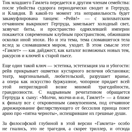
Тик младшего Гамлета передается и другим членам семейства:
после убийства судорога периодически сводит и Гертруду,
и Клавдия. В какой-то момент эта неправильность будет
закамуфлирована танцем: «Рейв!» — с залихватским
отчаянием выкрикнет Гертруда, замелькает холодный свет,
зазвучат биты, и пространство одряхлевшей империи
покажется современным клубным пространством, обжившим
осколки иной эпохи. Но и эта тема, тема сломавшегося тела
вслед за сломавшимся миром, уходит. В этом смысле этот
«Гамлет» — как дайджест, как каталог возможных новых тем,
ракурсов и ключей к старой пьесе.
Еще один такой ключ — эстетика, эстетизация зла и убогости:
рейв прикрывает ошметки кустарного величия обстановки;
театр, маргинальный, любительский, разрушает вранье,
а опера как искусство буржуазное, чопорное придает всей
этой неприглядной возне мнимой трагедийности,
грандиозности. С надрывным речитативом обращается
Гертруда к сыну: «Молчи, молчи-и-и-и, Гамлет!» — а ближе
к финалу все с откровенным самоупоением, под отчаянное
дирижирование фиглярствующего от бессилия принца поют
арию про «пятна черноты», испещрившие их грешные души.
За философской глубиной в этой версии «Гамлета» особо
не гнались, это не трагедия, а скорее триллер, и отсюда