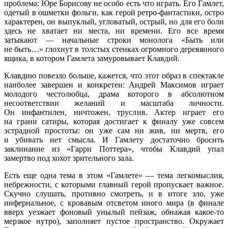
проблема: Юре Борисову не особо есть что играть. Его Гамлет,
одетый в ошметки фольги, как герой ретро-фантастики, остро
характерен, он выпуклый, угловатый, острый, но для его боли
здесь не хватает ни места, ни времени. Его все время
затыкают — начальные строки монолога «Быть или
не быть…» глохнут в толстых стенках огромного деревянного
ящика, в котором Гамлета замуровывает Клавдий.
Клавдию повезло больше, кажется, что этот образ в спектакле
наиболее завершен и конкретен: Андрей Максимов играет
молодого честолюбца, драма которого в абсолютном
несоответствии желаний и масштаба личности.
Он инфантилен, ничтожен, труслив. Актер играет его
на грани сатиры, которая достигает к финалу уже совсем
эстрадной простоты: он уже сам ни жив, ни мертв, его
и убивать нет смысла. И Гамлету достаточно бросить
заклинание из «Гарри Поттера», чтобы Клавдий упал
замертво под хохот зрительного зала.
Есть еще одна тема в этом «Гамлете» — тема легкомыслия,
небрежности, с которыми главный герой пропускает важное.
Скучно слушать, противно смотреть, и в итоге зло, уже
инфернальное, с кровавым отсветом иного мира (в финале
вверх уезжает фоновый унылый пейзаж, обнажая какое-то
мерзкое нутро), заполняет пустое пространство. Окружает