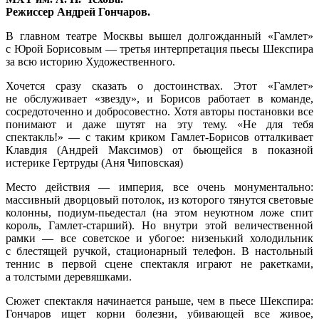
Режиссер Андрей Гончаров.
В главном театре Москвы вышел долгожданный «Гамлет»
с Юрой Борисовым — третья интерпретация пьесы Шекспира
за всю историю Художественного.
Хочется сразу сказать о достоинствах. Этот «Гамлет»
не обслуживает «звезду», и Борисов работает в команде,
сосредоточенно и добросовестно. Хотя авторы постановки все
понимают и даже шутят на эту тему. «Не для тебя
спектакль!» — с таким криком Гамлет-Борисов отталкивает
Клавдия (Андрей Максимов) от бьющейся в показной
истерике Гертруды (Аня Чиповская)
Место действия — империя, все очень монументально:
массивный дворцовый потолок, из которого тянутся световые
колонны, подиум-пьедестал (на этом неуютном ложе спит
король, Гамлет-старший). Но внутри этой величественной
рамки — все советское и убогое: низенький холодильник
с блестящей ручкой, стационарный телефон. В настольный
теннис в первой сцене спектакля играют не ракетками,
а толстыми деревяшками.
Сюжет спектакля начинается раньше, чем в пьесе Шекспира:
Гончаров ищет корни болезни, убивающей все живое,