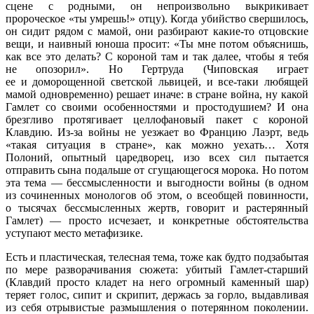
сцене с родными, он непроизвольно выкрикивает
пророческое «ты умрешь!» отцу). Когда убийство свершилось,
он сидит рядом с мамой, они разбирают какие-то отцовские
вещи, и наивный юноша просит: «Ты мне потом объяснишь,
как все это делать? С короной там и так далее, чтобы я тебя
не опозорил». Но Гертруда (Чиповская играет
ее и доморощенной светской львицей, и все-таки любящей
мамой одновременно) решает иначе: в стране война, ну какой
Гамлет со своими особенностями и простодушием? И она
брезгливо протягивает целлофановый пакет с короной
Клавдию. Из-за войны не уезжает во Францию Лаэрт, ведь
«такая ситуация в стране», как можно уехать… Хотя
Полоний, опытный царедворец, изо всех сил пытается
отправить сына подальше от сгущающегося морока. Но потом
эта тема — бессмысленности и выгодности войны (в одном
из сочиненных монологов об этом, о всеобщей повинности,
о тысячах бессмысленных жертв, говорит и растерянный
Гамлет) — просто исчезает, и конкретные обстоятельства
уступают место метафизике.
Есть и пластическая, телесная тема, тоже как будто подзабытая
по мере разворачивания сюжета: убитый Гамлет-старший
(Клавдий просто кладет на него огромный каменный шар)
теряет голос, сипит и скрипит, держась за горло, выдавливая
из себя отрывистые размышления о потерянном поколении.