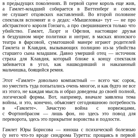
в предыдущих поколениях. В первой сцене король еще жив,
а Гамлет-младший собирается в Виттенберг и совсем
не слушает отцовских наставлений. Во второй половине
спектакля вспомнят и о дедах: «Мышеловка» тут — не про
абстрактного короля Гонзаго, а про свершившееся только что
убийство. Гамлет, Лаэрт и Офелия, настоящие друзья
в бездушном мире политики и интриг, в масках японского
театра в фарсовой, суматошной манере играют родителей
Гамлета и Клавдия, вызывающих полицию из-за убийства
старшего сына младшим. Давно умерший отец — источник
страха для Клавдия, который ближе к концу спектакля
забивается в угол, как нашкодивший и наказанный
мальчишка, боящийся ремня.
Этот «Гамлет» довольно компактный — всего час сорок,
но уместить туда попытались очень многое, и как будто не все
из этого, не каждая мысль и образ доведены до своей полной,
логической формы. Вот, например, вначале заявлена тема
войны, и это, конечно, объясняет сегодняшнюю потребность
в «Гамлете». Зачастую война с норвежцами,
с Фортинбрасом — лишь фон, но здесь это повод для
переворота, здесь это прикрытие воровства и подлости.
Гамлет Юры Борисова — юноша с психической болезнью
(у него что-то вроде синдрома Туретта: прощаясь в первой