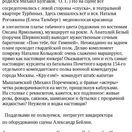
родился Михаил Булгаков.  О. Г. ) Но на сцене все
сосредоточились с левой стороны «спуска», в театральной
квартире Турбиных. Здесь смешалось всё и вся. Наталья
Рогожкина (Елена Тальберг)  медноволосая красавица
в элегантном платье табачного цвета (художник по костюмам
Оксана Ярмольник), музицирует на рояле. А Анатолий Белый
(поручик Шервинский) выводит мужественным сочным
баритоном: «Пою тебе, бог Гименей». Неожиданно на заднем
плане проходит гвардейский полк. Делаю комплимент
помрежу Наталии Кольцовой: очень слаженно маршируют,
прямо как настоящие юнкера! Оказывается, они и есть самые
настоящие: курсанты из батальона Почетного караула 154-го
отдельного комендантского полка военной комендатуры
города Москвы. «Кру-гом!»  командует штабс-капитан
Мышлаевский (Михаил Пореченков), и бравые «актеры»
четко разворачиваются на месте, прищелкнув каблуками.
На столике с реквизитом, кажется, все подлинное: живые
розы, фонарь, саквояж, шампанское и бутылки с прозрачной
жидкостью? Неужели и водка настоящая?
 Подделками не пользуемся,  интригует замдиректора
по оборудованию сцены Александр Бейлин.