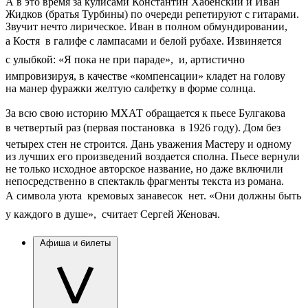
А в это время за кулисами Константин Хабенский и Иван
Жидков (братья Турбины) по очереди репетируют с гитарами.
Звучит нечто лирическое. Иван в полном обмундировании,
а Костя  в галифе с лампасами и белой рубахе. Извиняется
с улыбкой: «Я пока не при параде»,  и, артистично
импровизируя, в качестве «компенсации» кладет на голову
на манер фуражки желтую салфетку в форме солнца.
За всю свою историю МХАТ обращается к пьесе Булгакова
в четвертый раз (первая постановка  в 1926 году). Дом без
четырех стен не строится. Дань уважения Мастеру и одному
из лучших его произведений воздается сполна. Пьесе вернули
не только исходное авторское название, но даже включили
непосредственно в спектакль фрагменты текста из романа.
А символа уюта  кремовых занавесок  нет. «Они должны быть
у каждого в душе»,  считает Сергей Женовач.
Афиша и билеты