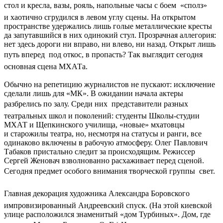
стол и кресла, вазы, рояль, напольные часы с боем  «сполз»
и хаотично сгрудился в левом углу сцены. На открытом
пространстве удержались лишь голые металлические кресты
да запутавшийся в них одинокий стул. Прозрачная аллегория:
нет здесь дороги ни вправо, ни влево, ни назад. Открыт лишь
путь вперед  под откос, в пропасть? Так выглядит сегодня
основная сцена МХАТа.
Обычно на репетицию журналистов не пускают: исключение
сделали лишь для «МК». В ожидании начала актеры
разбрелись по залу. Среди них  представители разных
театральных школ и поколений: студенты Школы-студии
МХАТ и Щепкинского училища, «новые» мхатовцы
и старожилы театра, но, несмотря на статусы и ранги, все
одинаково включены в рабочую атмосферу. Олег Павлович
Табаков пристально следит за происходящим. Режиссер
Сергей Женовач взволнованно расхаживает перед сценой.
Сегодня предмет особого внимания творческой группы  свет.
Главная декорация художника Александра Боровского 
импровизированный Андреевский спуск. (На этой киевской
улице расположился знаменитый «дом Турбиных». Дом, где