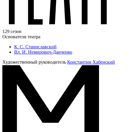
129 сезон
Основатели театра
К. С. Станиславский
Вл. И. Немирович-Данченко
Художественный руководитель
Константин Хабенский