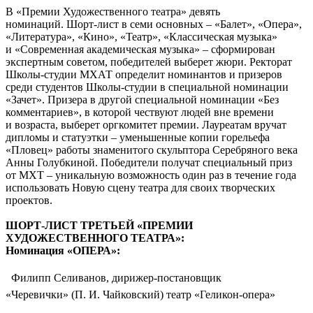
В «Премии Художественного театра» девять
номинаций. Шорт-лист в семи основных – «Балет», «Опера»,
«Литература», «Кино», «Театр», «Классическая музыка»
и «Современная академическая музыка» – сформирован
экспертным советом, победителей выберет жюри. Ректорат
Школы-студии МХАТ определит номинантов и призеров
среди студентов Школы-студии в специальной номинации
«Зачет». Призера в другой специальной номинации «Без
комментариев», в которой чествуют людей вне времени
и возраста, выберет оргкомитет премии. Лауреатам вручат
дипломы и статуэтки – уменьшенные копии горельефа
«Пловец» работы знаменитого скульптора Серебряного века
Анны Голубкиной. Победители получат специальный приз
от МХТ – уникальную возможность один раз в течение года
использовать Новую сцену театра для своих творческих
проектов.
ШОРТ-ЛИСТ ТРЕТЬЕЙ «ПРЕМИИ
ХУДОЖЕСТВЕННОГО ТЕАТРА»:
Номинация «ОПЕРА»:
 Филипп Селиванов, дирижер-постановщик
«Черевички» (П. И. Чайковский) театр «Геликон-опера»