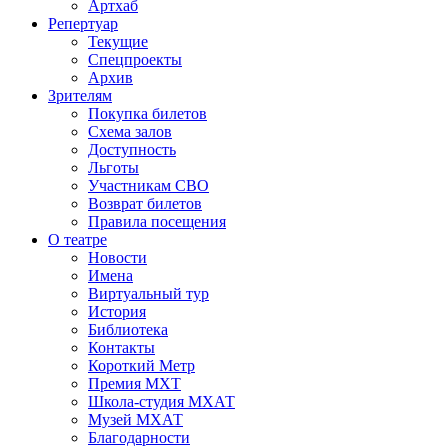
Артхаб
Репертуар
Текущие
Спецпроекты
Архив
Зрителям
Покупка билетов
Схема залов
Доступность
Льготы
Участникам СВО
Возврат билетов
Правила посещения
О театре
Новости
Имена
Виртуальный тур
История
Библиотека
Контакты
Короткий Метр
Премия МХТ
Школа-студия МХАТ
Музей МХАТ
Благодарности