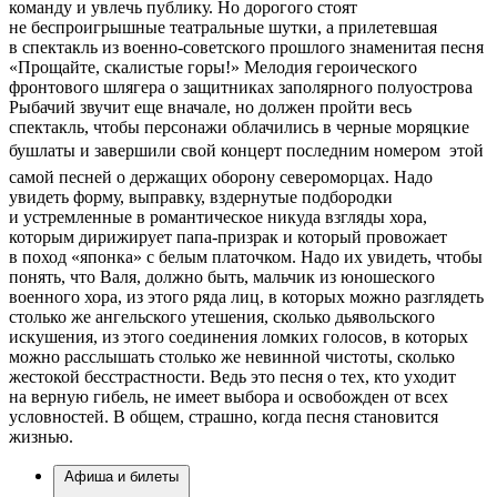
команду и увлечь публику. Но дорогого стоят
не беспроигрышные театральные шутки, а прилетевшая
в спектакль из военно-советского прошлого знаменитая песня
«Прощайте, скалистые горы!» Мелодия героического
фронтового шлягера о защитниках заполярного полуострова
Рыбачий звучит еще вначале, но должен пройти весь
спектакль, чтобы персонажи облачились в черные моряцкие
бушлаты и завершили свой концерт последним номером  этой
самой песней о держащих оборону североморцах. Надо
увидеть форму, выправку, вздернутые подбородки
и устремленные в романтическое никуда взгляды хора,
которым дирижирует папа-призрак и который провожает
в поход «японка» с белым платочком. Надо их увидеть, чтобы
понять, что Валя, должно быть, мальчик из юношеского
военного хора, из этого ряда лиц, в которых можно разглядеть
столько же ангельского утешения, сколько дьявольского
искушения, из этого соединения ломких голосов, в которых
можно расслышать столько же невинной чистоты, сколько
жестокой бесстрастности. Ведь это песня о тех, кто уходит
на верную гибель, не имеет выбора и освобожден от всех
условностей. В общем, страшно, когда песня становится
жизнью.
Афиша и билеты