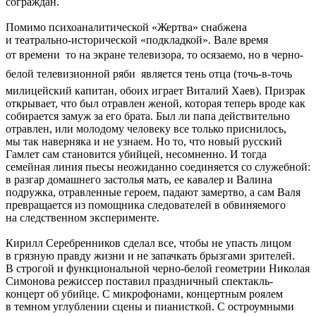
сограждан.
Помимо психоаналитической «Жертва» снабжена
и театрально-исторической «подкладкой». Вале время
от времени  то на экране телевизора, то осязаемо, но в черно-
белой телевизионной ряби  является тень отца (точь-в-точь
милицейский капитан, обоих играет Виталий Хаев). Призрак
открывает, что был отравлен женой, которая теперь вроде как
собирается замуж за его брата. Был ли папа действительно
отравлен, или молодому человеку все только приснилось,
мы так наверняка и не узнаем. Но то, что новый русский
Гамлет сам становится убийцей, несомненно. И тогда
семейная линия пьесы неожиданно соединяется со служебной:
в разгар домашнего застолья мать, ее кавалер и Валина
подружка, отравленные героем, падают замертво, а сам Валя
превращается из помощника следователей в обвиняемого
на следственном эксперименте.
Кирилл Серебренников сделал все, чтобы не упасть лицом
в грязную правду жизни и не запачкать брызгами зрителей.
В строгой и функциональной черно-белой геометрии Николая
Симонова режиссер поставил праздничный спектакль-
концерт об убийце. С микрофонами, концертным роялем
в темном углублении сцены и пианисткой. С остроумными