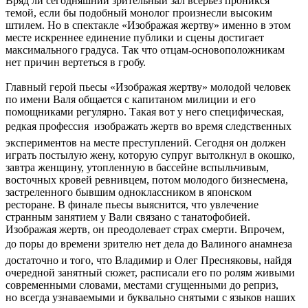
Вряд ли сегодняшний зрительный зал всерьез проникся
темой, если бы подобный монолог произнесли высоким
штилем. Но в спектакле «Изображая жертву» именно в этом
месте искреннее единение публики и сцены достигает
максимального градуса. Так что отцам-основоположникам
нет причин вертеться в гробу.
Главный герой пьесы «Изображая жертву» молодой человек
по имени Валя общается с капитаном милиции и его
помощниками регулярно. Такая вот у него специфическая,
редкая профессия  изображать жертв во время следственных
экспериментов на месте преступлений. Сегодня он должен
играть постылую жену, которую супруг вытолкнул в окошко,
завтра женщину, утопленную в бассейне вспыльчивым,
восточных кровей ревнивцем, потом молодого бизнесмена,
застреленного бывшим одноклассником в японском
ресторане. В финале пьесы выяснится, что увлечение
странным занятием у Вали связано с танатофобией.
Изображая жертв, он преодолевает страх смерти. Впрочем,
до поры до времени зрителю нет дела до Валиного анамнеза 
достаточно и того, что Владимир и Олег Пресняковы, найдя
очередной занятный сюжет, расписали его по ролям живыми
современными словами, местами сгущенными до реприз,
но всегда узнаваемыми и буквально снятыми с языков наших