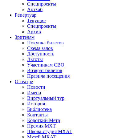
Спецпроекты
Артхаб
Репертуар
Текущие
Спецпроекты
Архив
Зрителям
Покупка билетов
Схема залов
Доступность
Льготы
Участникам СВО
Возврат билетов
Правила посещения
О театре
Новости
Имена
Виртуальный тур
История
Библиотека
Контакты
Короткий Метр
Премия МХТ
Школа-студия МХАТ
Музей МХАТ