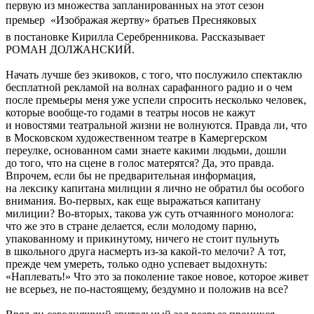
первую из множества запланированных на этот сезон
премьер  «Изображая жертву» братьев Пресняковых
в постановке Кирилла Серебренникова. Рассказывает
РОМАН ДОЛЖАНСКИЙ.
Начать лучше без экивоков, с того, что послужило спектаклю
бесплатной рекламой на волнах сарафанного радио и о чем
после премьеры меня уже успели спросить несколько человек,
которые вообще-то годами в театры носов не кажут
и новостями театральной жизни не волнуются. Правда ли, что
в Московском художественном театре в Камергерском
переулке, основанном сами знаете какими людьми, дошли
до того, что на сцене в голос матерятся? Да, это правда.
Впрочем, если бы не предварительная информация,
на лексику капитана милиции я лично не обратил бы особого
внимания. Во-первых, как еще выражаться капитану
милиции? Во-вторых, такова уж суть отчаянного монолога:
что же это в стране делается, если молодому парню,
упакованному и прикинутому, ничего не стоит пульнуть
в школьного друга насмерть из-за какой-то мелочи? А тот,
прежде чем умереть, только одно успевает выдохнуть:
«Наплевать!» Что это за поколение такое новое, которое живет
не всерьез, не по-настоящему, бездумно и положив на все?