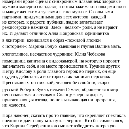
номерами вроде сцены с синхронным плаванием: здоровые
мужики манерно скандалят, а потом зажимают пальцами носы
и машут женскими туфлями в такт музыке. С сольными
партиями, придуманными для всех актеров, каждый
из которых, к радости публики, жадно заглатывает
режиссерские наживки. Здесь «делают» роли, а не играют
их. И делают отлично: Алла Покровская  официантка
в якитории, вжившаяся в образ «пожилой японки
с историей»; Марина Голуб  смешная и глупая Валина мать,
хлопотливое, несчастное чудовище; Юлия Чебакова 
помощница капитана с видеокамерой, на которую норовит
запечатлеть себя, а не место происшествия. Труднее других
Петру Кислову в роли главного героя: во-первых, он еще
студент, дебютант, а во-вторых, так написан персонаж
Пресняковых  он никакой, человек без свойств, скорее
русский Роберто Зукко, нежели Гамлет, вброшенная в мир
непознаваемая и летящая к Солнцу «черная дыра»,
притягивающая взгляд, но не вызывающая ни презрения,
ни жалости.
Пора наконец сказать про то главное, что скрепляет спектакль
воедино и дает нащупать путь в черноте. Кто бы сомневался,
что Кирилл Серебренников сможет взбодрить актерскую