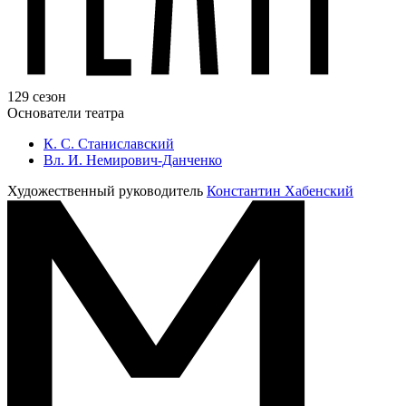
129 сезон
Основатели театра
К. С. Станиславский
Вл. И. Немирович-Данченко
Художественный руководитель
Константин Хабенский