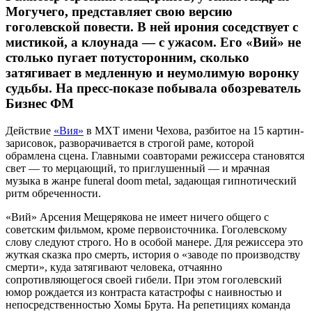
Могучего, представляет свою версию
гоголевской повести. В ней ирония соседствует с
мистикой, а клоунада — с ужасом. Его «Вий» не
столько пугает потусторонним, сколько
затягивает в медленную и неумолимую воронку
судьбы. На пресс-показе побывала обозреватель
Бизнес ФМ
Действие
«Вия»
в МХТ имени Чехова, разбитое на 15 картин-
зарисовок, разворачивается в строгой раме, которой
обрамлена сцена. Главными соавторами режиссера становятся
свет — то мерцающий, то приглушенный — и мрачная
музыка в жанре funeral doom metal, задающая гипнотический
ритм обреченности.
«Вий» Арсения Мещерякова не имеет ничего общего с
советским фильмом, кроме первоисточника. Гоголевскому
слову следуют строго. Но в особой манере. Для режиссера это
жуткая сказка про смерть, история о «заводе по производству
смерти», куда затягивают человека, отчаянно
сопротивляющегося своей гибели. При этом гоголевский
юмор рождается из контраста катастрофы с наивностью и
непосредственностью Хомы Брута. На репетициях команда