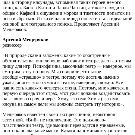
шла в сторону клоунады, вспоминая таких героев немого
кино, как Бастер Китон и Чарли Чаплин, а также находила
общее с Кафкой в ощущении морока и тщетности попыток из
него выбраться. И сказочная природа повести стала идеальной
основой для театрального поиска. Продолжает Арсений
Мещеряков:
Арсений Мещеряков
режиссер
«В природе сказки заложены какие-то обостренные
обстоятельства, они хорошо работают в театре, дают артистам
пищу для игр. Психофизика, масочный театр — наверное, мы
смотрим в эту сторону. Мы говорили, что такое
вообще «страшно» в театре, потому что достичь именно
ужаса, апогея этого ужаса в театре, наверное, сложно. Все
равно есть какая-то четвертая стена. Поэтому, мне кажется, в
первую очередь этот страх, этот ужас должны воздействовать
на главного героя, и через Хому, глазами Хомы (глазами
клоуна на самом деле) мы должны смотреть эту историю».
Мещеряков известен своей экспрессивной, небытовой
эстетикой. «Вий» не исключение. Это психолого-
пластический театр, где эмоции переводятся в узнаваемые,
почти карнавальные маски. Казаки напоминают участников