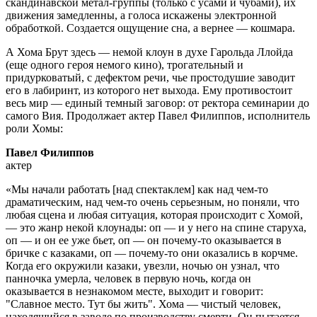
скандинавской метал-группы (только с усами и чубами), их
движения замедленны, а голоса искажены электронной
обработкой. Создается ощущение сна, а вернее — кошмара.
А Хома Брут здесь — немой клоун в духе Гарольда Ллойда
(еще одного героя немого кино), трогательный и
придурковатый, с дефектом речи, чье простодушие заводит
его в лабиринт, из которого нет выхода. Ему противостоит
весь мир — единый темный заговор: от ректора семинарии до
самого Вия. Продолжает актер Павел Филиппов, исполнитель
роли Хомы:
Павел Филиппов
актер
«Мы начали работать [над спектаклем] как над чем-то
драматическим, над чем-то очень серьезным, но поняли, что
любая сцена и любая ситуация, которая происходит с Хомой,
— это жанр некой клоунады: оп — и у него на спине старуха,
оп — и он ее уже бьет, оп — он почему-то оказывается в
бричке с казаками, оп — почему-то они оказались в корчме.
Когда его окружили казаки, увезли, ночью он узнал, что
панночка умерла, человек в первую ночь, когда он
оказывается в незнакомом месте, выходит и говорит:
"Славное место. Тут бы жить". Хома — чистый человек,
находящийся в заводе по производству смерти. Он пытается