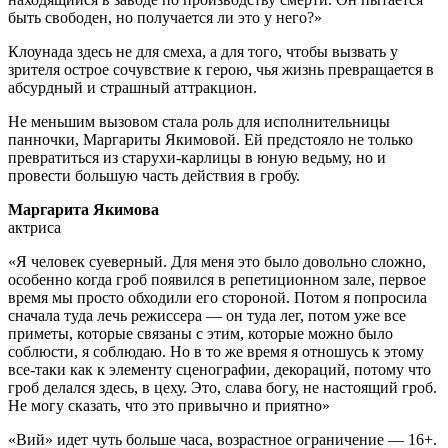
быть свободен, но получается ли это у него?»
Клоунада здесь не для смеха, а для того, чтобы вызвать у
зрителя острое сочувствие к герою, чья жизнь превращается в
абсурдный и страшный аттракцион.
Не меньшим вызовом стала роль для исполнительницы
панночки, Маргариты Якимовой. Ей предстояло не только
превратиться из старухи-карлицы в юную ведьму, но и
провести большую часть действия в гробу.
Маргарита Якимова
актриса
«Я человек суеверный. Для меня это было довольно сложно,
особенно когда гроб появился в репетиционном зале, первое
время мы просто обходили его стороной. Потом я попросила
сначала туда лечь режиссера — он туда лег, потом уже все
приметы, которые связаны с этим, которые можно было
соблюсти, я соблюдаю. Но в то же время я отношусь к этому
все-таки как к элементу сценографии, декораций, потому что
гроб делался здесь, в цеху. Это, слава богу, не настоящий гроб.
Не могу сказать, что это привычно и приятно»
«Вий» идет чуть больше часа, возрастное ограничение — 16+.