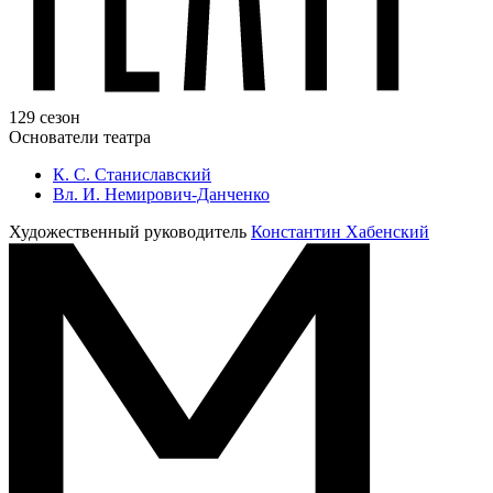
129 сезон
Основатели театра
К. С. Станиславский
Вл. И. Немирович-Данченко
Художественный руководитель
Константин Хабенский