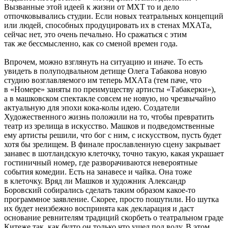
Вызванные этой идеей к жизни от МХТ то и дело
отпочковывались студии. Если новых театральных концепций
или людей, способных продуцировать их в стенах МХАТа,
сейчас нет, это очень печально. Но сражаться с этим
так же бессмысленно, как со сменой времен года.
Впрочем, можно взглянуть на ситуацию и иначе. То есть
увидеть в полуподвальном детище Олега Табакова новую
студию возглавляемого им теперь МХАТа (тем паче, что
в «Номере» заняты по преимуществу артисты «Табакерки»),
а в машковском спектакле совсем не новую, но чрезвычайно
актуальную для эпохи кока-колы идею. Создатели
Художественного жизнь положили на то, чтобы превратить
театр из зрелища в искусство. Машков и подведомственные
ему артисты решили, что бог с ним, с искусством, пусть будет
хотя бы зрелищем. В финале прославленную сцену закрывает
занавес в шотландскую клеточку, точно такую, какая украшает
гостиничный номер, где разворачиваются невероятные
события комедии. Есть на занавесе и чайка. Она тоже
в клеточку. Вряд ли Машков и художник Александр
Боровский собирались сделать таким образом какое-то
программное заявление. Скорее, просто пошутили. Но шутка
их будет неизбежно воспринята как декларация и даст
основание ревнителям традиций скорбеть о театральном граде
Китеже так, как будто он только что ушел под воду. В этом