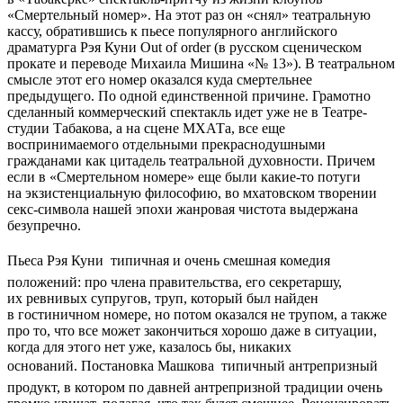
«Смертельный номер». На этот раз он «снял» театральную
кассу, обратившись к пьесе популярного английского
драматурга Рэя Куни Out of order (в русском сценическом
прокате и переводе Михаила Мишина «№ 13»). В театральном
смысле этот его номер оказался куда смертельнее
предыдущего. По одной единственной причине. Грамотно
сделанный коммерческий спектакль идет уже не в Театре-
студии Табакова, а на сцене МХАТа, все еще
воспринимаемого отдельными прекраснодушными
гражданами как цитадель театральной духовности. Причем
если в «Смертельном номере» еще были какие-то потуги
на экзистенциальную философию, во мхатовском творении
секс-символа нашей эпохи жанровая чистота выдержана
безупречно.
Пьеса Рэя Куни  типичная и очень смешная комедия
положений: про члена правительства, его секретаршу,
их ревнивых супругов, труп, который был найден
в гостиничном номере, но потом оказался не трупом, а также
про то, что все может закончиться хорошо даже в ситуации,
когда для этого нет уже, казалось бы, никаких
оснований. Постановка Машкова  типичный антрепризный
продукт, в котором по давней антрепризной традиции очень