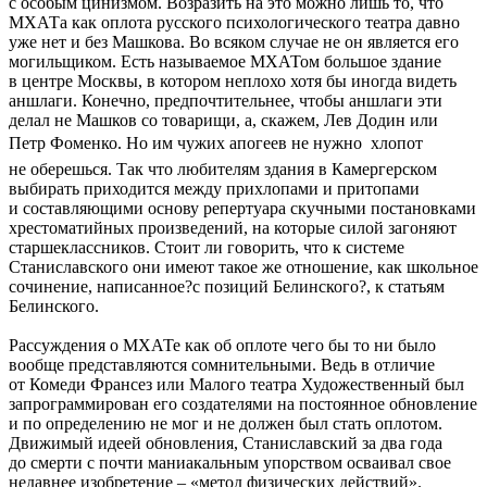
с особым цинизмом. Возразить на это можно лишь то, что
МХАТа как оплота русского психологического театра давно
уже нет и без Машкова. Во всяком случае не он является его
могильщиком. Есть называемое МХАТом большое здание
в центре Москвы, в котором неплохо хотя бы иногда видеть
аншлаги. Конечно, предпочтительнее, чтобы аншлаги эти
делал не Машков со товарищи, а, скажем, Лев Додин или
Петр Фоменко. Но им чужих апогеев не нужно  хлопот
не оберешься. Так что любителям здания в Камергерском
выбирать приходится между прихлопами и притопами
и составляющими основу репертуара скучными постановками
хрестоматийных произведений, на которые силой загоняют
старшеклассников. Стоит ли говорить, что к системе
Станиславского они имеют такое же отношение, как школьное
сочинение, написанное?с позиций Белинского?, к статьям
Белинского.
Рассуждения о МХАТе как об оплоте чего бы то ни было
вообще представляются сомнительными. Ведь в отличие
от Комеди Франсез или Малого театра Художественный был
запрограммирован его создателями на постоянное обновление
и по определению не мог и не должен был стать оплотом.
Движимый идеей обновления, Станиславский за два года
до смерти с почти маниакальным упорством осваивал свое
недавнее изобретение – «метод физических действий».