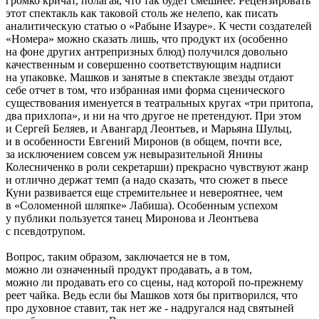
громко кричат, полагая, что так будет смешнее. Рецензировать
этот спектакль как таковой столь же нелепо, как писать
аналитическую статью о «Рабыне Изауре». К чести создателей
«Номера» можно сказать лишь, что продукт их (особенно
на фоне других антрепризных блюд) получился довольно
качественным и совершенно соответствующим надписи
на упаковке. Машков и занятые в спектакле звезды отдают
себе отчет в том, что избранная ими форма сценического
существования именуется в театральных кругах «три притопа,
два прихлопа», и ни на что другое не претендуют. При этом
и Сергей Беляев, и Авангард Леонтьев, и Марьяна Шульц,
и в особенности Евгений Миронов (в общем, почти все,
за исключением совсем уж невыразительной Янины
Колесниченко в роли секретарши) прекрасно чувствуют жанр
и отлично держат темп (а надо сказать, что сюжет в пьесе
Куни развивается еще стремительнее и невероятнее, чем
в «Соломенной шляпке» Лабиша). Особенным успехом
у публики пользуется танец Миронова и Леонтьева
с псевдотрупом.
Вопрос, таким образом, заключается не в том,
можно ли означенный продукт продавать, а в том,
можно ли продавать его со сцены, над которой по-прежнему
реет чайка. Ведь если бы Машков хотя бы притворился, что
про духовное ставит, так нет же - надругался над святыней