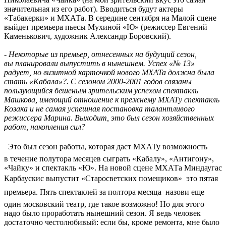
значительная из его работ). Вводиться будут актеры
«Табакерки» и МХАТа. В середине сентября на Малой сцене
выйдет премьера пьесы Мухиной «Ю» (режиссер Евгений
Каменькович, художник Александр Боровский).
- Некоторые из премьер, отнесенных на будущий сезон,
вы планировали выпустить в нынешнем. Успех «№ 13»
радует, но визитной карточкой нового МХАТа должна была
стать «Кабала»?. С сезоном 2000-2001 годов связаны
пользующийся бешеным зрительским успехом спектакль
Машкова, имеющий отношение к прежнему МХАТу спектакль
Козака и не самая успешная постановка талантливого
режиссера Марина. Выходит, это был сезон хозяйственных
работ, накопления сил?
 Это был сезон работы, которая даст МХАТу возможность
в течение полутора месяцев сыграть «Кабалу», «Антигону»,
«Чайку» и спектакль «Ю». На новой сцене МХАТа Миндаугас
Карбаускис выпустит «Старосветских помещиков»  это пятая
премьера. Пять спектаклей за полтора месяца  назови еще
один московский театр, где такое возможно! Но для этого
надо было проработать нынешний сезон. Я ведь человек
достаточно честолюбивый: если бы, кроме ремонта, мне было