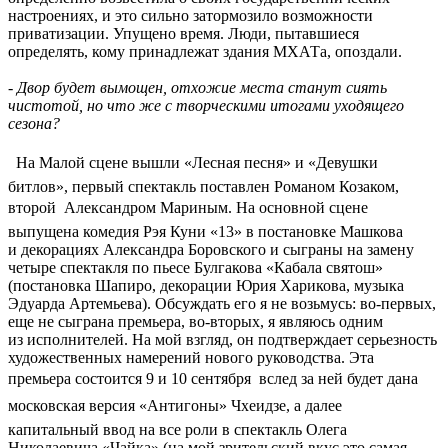
настроениях, и это сильно затормозило возможности
приватизации. Упущено время. Люди, пытавшиеся
определять, кому принадлежат здания МХАТа, опоздали.
- Двор будет вымощен, отхожие места станут сиять
чистотой, но что же с творческими итогами уходящего
сезона?
 На Малой сцене вышли «Лесная песня» и «Девушки
битлов», первый спектакль поставлен Романом Козаком,
второй  Александром Мариным. На основной сцене
выпущена комедия Рэя Куни «13» в постановке Машкова
и декорациях Александра Боровского и сыграны на замену
четыре спектакля по пьесе Булгакова «Кабала святош»
(постановка Шапиро, декорации Юрия Харикова, музыка
Эдуарда Артемьева). Обсуждать его я не возьмусь: во-первых,
еще не сыграна премьера, во-вторых, я являюсь одним
из исполнителей. На мой взгляд, он подтверждает серьезность
художественных намерений нового руководства. Эта
премьера состоится 9 и 10 сентября  вслед за ней будет дана
московская версия «Антигоны» Чхеидзе, а далее 
капитальный ввод на все роли в спектакль Олега
Николаевича «Чайка» (на мой зрительский вкус это самая