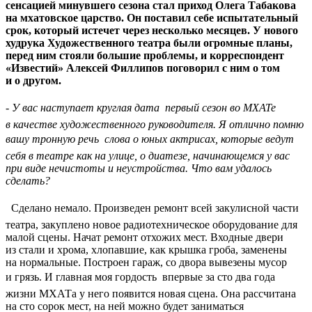
сенсацией минувшего сезона стал приход Олега Табакова
на мхатовское царство. Он поставил себе испытательный
срок, который истечет через несколько месяцев. У нового
худрука Художественного театра были огромные планы,
перед ним стояли большие проблемы, и корреспондент
«Известий» Алексей Филлипов поговорил с ним о том
и о другом.
- У вас наступает круглая дата  первый сезон во МХАТе
в качестве художественного руководителя. Я отлично помню
вашу тронную речь  слова о юных актрисах, которые ведут
себя в театре как на улице, о диатезе, начинающемся у вас
при виде нечистоты и неустройства. Что вам удалось
сделать?
 Сделано немало. Произведен ремонт всей закулисной части
театра, закуплено новое радиотехническое оборудование для
малой сцены. Начат ремонт отхожих мест. Входные двери
из стали и хрома, хлопавшие, как крышка гроба, заменены
на нормальные. Построен гараж, со двора вывезены мусор
и грязь. И главная моя гордость  впервые за сто два года
жизни МХАТа у него появится новая сцена. Она рассчитана
на сто сорок мест, на ней можно будет заниматься