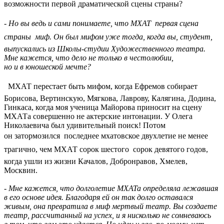
возможности первой драматической сцены страны?
- Но вы ведь и сами понимаете, что МХАТ  первая сцена
страны  миф. Он был мифом уже тогда, когда вы, студент,
выпускалиcь из Школы-студии Художественного театра.
Мне кажется, что дело не только в честолюбии,
но и в юношеской мечте?
 МХАТ перестает быть мифом, когда Ефремов собирает
Борисова, Вертинскую, Мягкова, Лаврову, Калягина, Додина,
Гинкаса, когда моя ученица Майорова приносит на сцену
МХАТа совершенно не актерские интонации. У Олега
Николаевича был удивительный поиск! Потом
он затормозился  последнее мхатовское двухлетие не менее
трагично, чем МХАТ сорок шестого  сорок девятого годов,
когда ушли из жизни Качалов, Добронравов, Хмелев,
Москвин.
- Мне кажется, что долголетие МХАТа определяла лежавшая
в его основе идея. Благодаря ей он так долго оставался
живым, она превратила в миф мертвый театр. Вы создаете
театр, рассчитанный на успех, и я нисколько не сомневаюсь