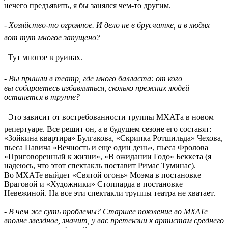
нечего предъявить, я бы занялся чем-то другим.
- Хозяйство-то огромное. И дело не в брусчатке, а в людях 
вот тут многое запущено?
 Тут многое в руинах.
- Вы пришли в театр, где много балласта: от кого
вы собираетесь избавляться, сколько прежних людей
останется в труппе?
 Это зависит от востребованности труппы МХАТа в новом
репертуаре. Все решит он, а в будущем сезоне его составят:
«Зойкина квартира» Булгакова, «Скрипка Ротшильда» Чехова,
пьеса Павича «Вечность и еще один день», пьеса Фролова
«Приговоренный к жизни», «В ожидании Годо» Беккета (я
надеюсь, что этот спектакль поставит Римас Туминас).
Во МХАТе выйдет «Святой огонь» Моэма в постановке
Враговой и «Художники» Стоппарда в постановке
Невежиной. На все эти спектакли труппы театра не хватает.
- В чем же суть проблемы? Старшее поколение во МХАТе
вполне звездное, значит, у вас претензии к артистам среднего