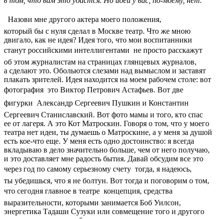
в том, что вам это удастся. Но идеи у вас, по-моему, нет.
 Назови мне другого актера моего положения,
который бы с нуля сделал в Москве театр. Что же мною
двигало, как не идея? Идея того, что мои воспитанники
станут российскими интеллигентами  не просто расскажут
об этом журналистам на страницах глянцевых журналов,
а сделают это. Обольются слезами над вымыслом и заставят
плакать зрителей. Идея находится на моем рабочем столе: вот
фотография  это Виктор Петрович Астафьев. Вот две
фигурки  Александр Сергеевич Пушкин и Константин
Сергеевич Станиславский. Вот фото мамы и того, кто спас
ее от лагеря. А это Кот Матроскин. Говоря о том, что у моего
театра нет идеи, ты думаешь о Матроскине, а у меня за душой
есть кое-что еще. У меня есть одно достоинство: я всегда
вкладываю в дело значительно больше, чем от него получаю,
и это доставляет мне радость бытия. Давай обсудим все это
через год по самому серьезному счету  тогда, я надеюсь,
ты убедишься, что я не болтун. Вот тогда и поговорим о том,
что сегодня главное в театре  концепция, средства
выразительности, которыми занимается Боб Уилсон,
энергетика Тадаши Сузуки или совмещение того и другого