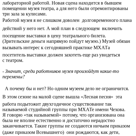
лабораторной работой. Новая сцена находится в бывшем
помещении музея театра, а для него были отремонтированы
три зала за кулисами.
Работой музея я не слишком доволен  долговременного плана
действий у него нет. А мой план в следующем  включить
посещение выставки в цену театрального билета.
(Зрительские деньги напрямую пойдут музею.) Музей обязан
вызывать интерес к сегодняшней практике МХАТа 
посетитель выставки должен захотеть еще раз увидеться
с театром.
- Значит, среди работников музея произойдут какие-то
перемены?
 А почему бы и нет? Но одним музеем дело не ограничится.
В этом сезоне на малой сцене вышла «Лесная песня»  эта
работа подытожит двухгодичное существование так
называемой студийной группы при МХАТе имени Чехова.
Я говорю «так называемой» потому, что организована она
была не вполне естественно и достаточно нерадостно
заканчивается. Такие группы не создаются ничьим приказом
(даже приказом Всевышнего)  они рождаются, как дети,