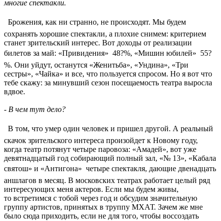
многие спектакли.
 Брожения, как ни странно, не происходят. Мы будем
сохранять хорошие спектакли, а плохие снимем: критерием
станет зрительский интерес. Вот доходы от реализации
билетов за май: «Привидения»  48?%, «Мишин юбилей»  55?
%. Они уйдут, останутся «Женитьба», «Ундина», «Три
сестры», «Чайка» и все, что пользуется спросом. Но я вот что
тебе скажу: за минувший сезон посещаемость театра выросла
вдвое.
- В чем тут дело?
 В том, что умер один человек и пришел другой. А реальный
скачок зрительского интереса произойдет к Новому году,
когда театр потянут четыре паровоза: «Амадей», вот уже
девятнадцатый год собирающий полный зал, «№ 13», «Кабала
святош» и «Антигона»  четыре спектакля, дающие двенадцать
аншлагов в месяц. В московских театрах работает целый ряд
интересующих меня актеров. Если мы будем живы,
то встретимся с тобой через год и обсудим значительную
группу артистов, принятых в труппу МХАТ. Зачем же мне
было сюда приходить, если не для того, чтобы воссоздать