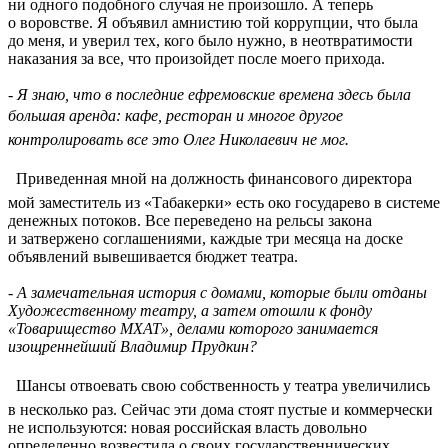
ни одного подобного случая не произошло. А теперь
о воровстве. Я объявил амнистию той коррупции, что была
до меня, и уверил тех, кого было нужно, в неотвратимости
наказания за все, что произойдет после моего прихода.
- Я знаю, что в последние ефремовские времена здесь была
большая аренда: кафе, ресторан и многое другое 
контролировать все это Олег Николаевич не мог.
 Приведенная мной на должность финансового директора
мой заместитель из «Табакерки» есть око государево в системе
денежных потоков. Все переведено на рельсы закона
и затвержено соглашениями, каждые три месяца на доске
объявлений вывешивается бюджет театра.
- А замечательная история с домами, которые были отданы
Художественному театру, а затем отошли к фонду
«Товарищество МХАТ», делами которого занимается
изощреннейший Владимир Прудкин?
 Шансы отвоевать свою собственность у театра увеличились
в несколько раз. Сейчас эти дома стоят пустые и коммерчески
не используются: новая российская власть довольно
определенно возвестила о своих государственнических