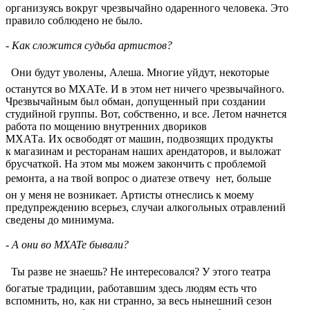
организуясь вокруг чрезвычайно одаренного человека. Это
правило соблюдено не было.
- Как сложится судьба артистов?
 Они будут уволены, Алеша. Многие уйдут, некоторые
останутся во МХАТе. И в этом нет ничего чрезвычайного.
Чрезвычайным был обман, допущенный при создании
студийной группы. Вот, собственно, и все. Летом начнется
работа по мощению внутренних двориков
МХАТа. Их освободят от машин, подвозящих продукты
к магазинам и ресторанам наших арендаторов, и выложат
брусчаткой. На этом мы можем закончить с проблемой
ремонта, а на твой вопрос о диатезе отвечу  нет, больше
он у меня не возникает. Артисты отнеслись к моему
предупреждению всерьез, случаи алкогольных отравлений
сведены до минимума.
- А они во МХАТе бывали?
 Ты разве не знаешь? Не интересовался? У этого театра
богатые традиции, работавшим здесь людям есть что
вспомнить, но, как ни странно, за весь нынешний сезон