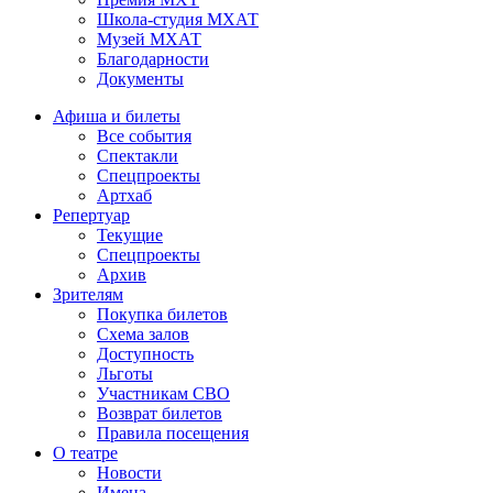
Школа-студия МХАТ
Музей МХАТ
Благодарности
Документы
Афиша и билеты
Все события
Спектакли
Спецпроекты
Артхаб
Репертуар
Текущие
Спецпроекты
Архив
Зрителям
Покупка билетов
Схема залов
Доступность
Льготы
Участникам СВО
Возврат билетов
Правила посещения
О театре
Новости
Имена