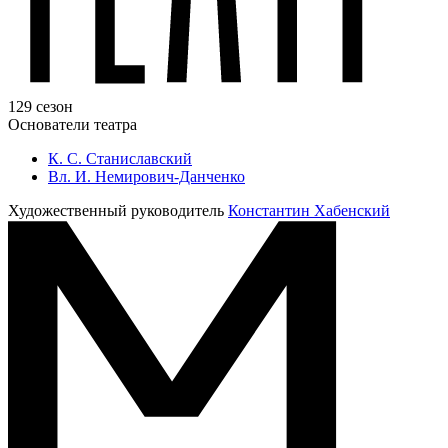
129 сезон
Основатели театра
К. С. Станиславский
Вл. И. Немирович-Данченко
Художественный руководитель
Константин Хабенский