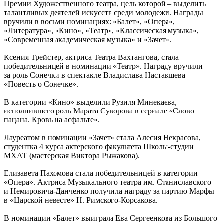
Премии Художественного театра, цель которой – выделить
талантливых деятелей искусств среди молодежи. Награды
вручили в восьми номинациях: «Балет», «Опера»,
«Литература», «Кино», «Театр», «Классическая музыка»,
«Современная академическая музыка» и «Зачет».
Ксения Трейстер, актриса Театра Вахтангова, стала
победительницей в номинации «Театр». Награду вручили
за роль Сонечки в спектакле Владислава Наставшева
«Повесть о Сонечке».
В категории «Кино» выделили Рузиля Минекаева,
исполнившего роль Марата Суворова в сериале «Слово
пацана. Кровь на асфальте».
Лауреатом в номинации «Зачет» стала Алесия Некрасова,
студентка 4 курса актерского факультета Школы-студии
МХАТ (мастерская Виктора Рыжакова).
Елизавета Пахомова стала победительницей в категории
«Опера». Актриса Музыкального театра им. Станиславского
и Немировича-Данченко получила награду за партию Марфы
в «Царской невесте» Н. Римского-Корсакова.
В номинации «Балет» выиграла Ева Сергеенкова из Большого