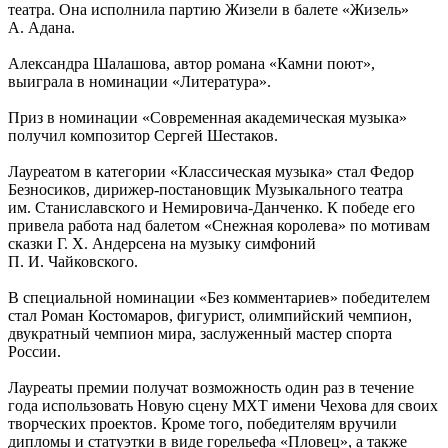
театра. Она исполнила партию Жизели в балете «Жизель»
А. Адана.
Александра Шалашова, автор романа «Камни поют»,
выиграла в номинации «Литература».
Приз в номинации «Современная академическая музыка»
получил композитор Сергей Шестаков.
Лауреатом в категории «Классическая музыка» стал Федор
Безносиков, дирижер-постановщик Музыкального театра
им. Станиславского и Немировича-Данченко. К победе его
привела работа над балетом «Снежная королева» по мотивам
сказки Г. Х. Андерсена на музыку симфоний
П. И. Чайковского.
В специальной номинации «Без комментариев» победителем
стал Роман Костомаров, фигурист, олимпийский чемпион,
двукратный чемпион мира, заслуженный мастер спорта
России.
Лауреаты премии получат возможность один раз в течение
года использовать Новую сцену МХТ имени Чехова для своих
творческих проектов. Кроме того, победителям вручили
дипломы и статуэтки в виде горельефа «Пловец», а также