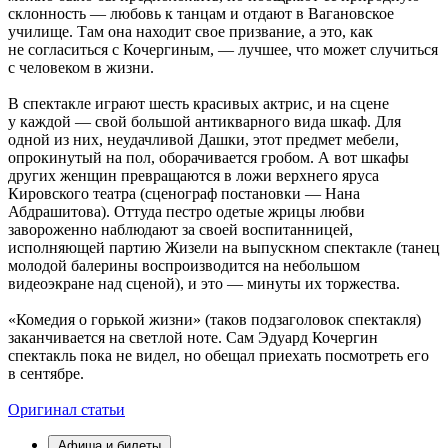
склонность — любовь к танцам и отдают в Вагановское
училище. Там она находит свое призвание, а это, как
не согласиться с Кочергиным, — лучшее, что может случиться
с человеком в жизни.
В спектакле играют шесть красивых актрис, и на сцене
у каждой — свой большой антикварного вида шкаф. Для
одной из них, неудачливой Дашки, этот предмет мебели,
опрокинутый на пол, оборачивается гробом. А вот шкафы
других женщин превращаются в ложи верхнего яруса
Кировского театра (сценограф постановки — Нана
Абдрашитова). Оттуда пестро одетые жрицы любви
завороженно наблюдают за своей воспитанницей,
исполняющей партию Жизели на выпускном спектакле (танец
молодой балерины воспроизводится на небольшом
видеоэкране над сценой), и это — минуты их торжества.
«Комедия о горькой жизни» (таков подзаголовок спектакля)
заканчивается на светлой ноте. Сам Эдуард Кочергин
спектакль пока не видел, но обещал приехать посмотреть его
в сентябре.
Оригинал статьи
Афиша и билеты