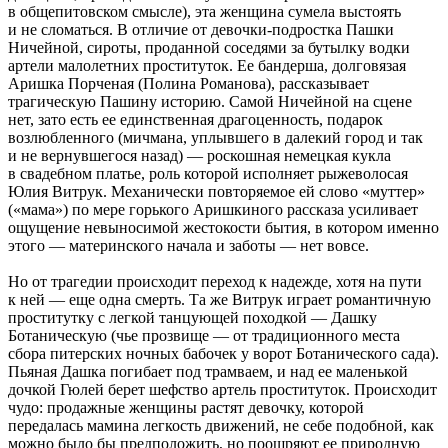
в общепитовском смысле), эта женщина сумела выстоять
и не сломаться. В отличие от девочки-подростка Пашки
Ничейной, сироты, проданной соседями за бутылку водки
артели малолетних проституток. Ее бандерша, долговязая
Аришка Порченая (Полина Романова), рассказывает
трагическую Пашину историю. Самой Ничейной на сцене
нет, зато есть ее единственная драгоценность, подарок
возлюбленного (мичмана, уплывшего в далекий город и так
и не вернувшегося назад) — роскошная немецкая кукла
в свадебном платье, роль которой исполняет рыжеволосая
Юлия Витрук. Механически повторяемое ей слово «муттер»
(«мама») по мере горького Аришкиного рассказа усиливает
ощущение невыносимой жестокости бытия, в котором именно
этого — материнского начала и заботы — нет вовсе.
Но от трагедии происходит переход к надежде, хотя на пути
к ней — еще одна смерть. Та же Витрук играет романтичную
проститутку с легкой танцующей походкой — Дашку
Ботаническую (чье прозвище — от традиционного места
сбора питерских ночных бабочек у ворот Ботанического сада).
Пьяная Дашка погибает под трамваем, и над ее маленькой
дочкой Гюлей берет шефство артель проституток. Происходит
чудо: продажные женщины растят девочку, которой
передалась мамина легкость движений, не себе подобной, как
можно было бы предположить, но поощряют ее природную