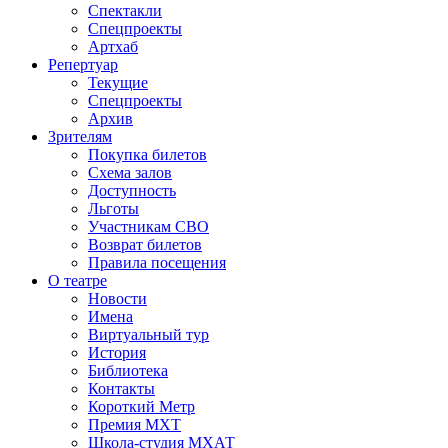
Спектакли
Спецпроекты
Артхаб
Репертуар
Текущие
Спецпроекты
Архив
Зрителям
Покупка билетов
Схема залов
Доступность
Льготы
Участникам СВО
Возврат билетов
Правила посещения
О театре
Новости
Имена
Виртуальный тур
История
Библиотека
Контакты
Короткий Метр
Премия МХТ
Школа-студия МХАТ