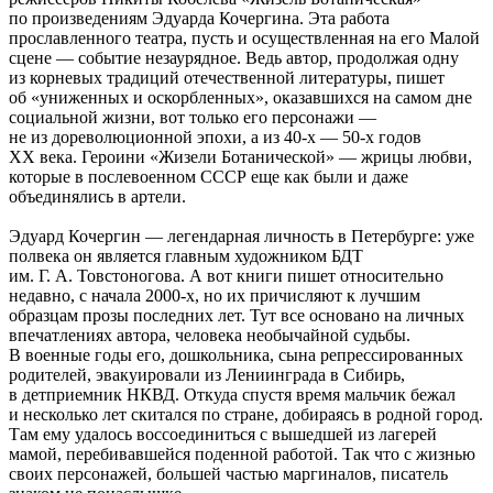
по произведениям Эдуарда Кочергина. Эта работа
прославленного театра, пусть и осуществленная на его Малой
сцене — событие незаурядное. Ведь автор, продолжая одну
из корневых традиций отечественной литературы, пишет
об «униженных и оскорбленных», оказавшихся на самом дне
социальной жизни, вот только его персонажи —
не из дореволюционной эпохи, а из 40-х — 50-х годов
ХХ века. Героини «Жизели Ботанической» — жрицы любви,
которые в послевоенном СССР еще как были и даже
объединялись в артели.
Эдуард Кочергин — легендарная личность в Петербурге: уже
полвека он является главным художником БДТ
им. Г. А. Товстоногова. А вот книги пишет относительно
недавно, с начала 2000-х, но их причисляют к лучшим
образцам прозы последних лет. Тут все основано на личных
впечатлениях автора, человека необычайной судьбы.
В военные годы его, дошкольника, сына репрессированных
родителей, эвакуировали из Лениинграда в Сибирь,
в детприемник НКВД. Откуда спустя время мальчик бежал
и несколько лет скитался по стране, добираясь в родной город.
Там ему удалось воссоединиться с вышедшей из лагерей
мамой, перебивавшейся поденной работой. Так что с жизнью
своих персонажей, большей частью маргиналов, писатель