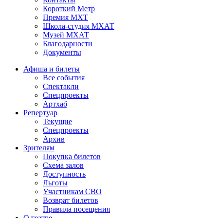
Короткий Метр
Премия МХТ
Школа-студия МХАТ
Музей МХАТ
Благодарности
Документы
Афиша и билеты
Все события
Спектакли
Спецпроекты
Артхаб
Репертуар
Текущие
Спецпроекты
Архив
Зрителям
Покупка билетов
Схема залов
Доступность
Льготы
Участникам СВО
Возврат билетов
Правила посещения
О театре