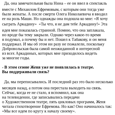
 Да, она замечательная была Нина – ее он ввел в спектакль
вместе с Михаилом Ефремовым, с которым они тогда уже
были женаты. А после смерти Олега Николаевича я вводил
ее на роль Маши. Но однажды она подошла ко мне: «Я хочу
сыграть Аркадину»  «Ты что, я не дам тебе Аркадину!» Эта
идея мне показалась странной. Помню, что она заплакала,
но вроде бы тему закрыли. Однако через какое-то время
я подумал, а почему бы и нет. Пошел к Табакову, и он меня
поддержал. И мы об этом ни разу не пожалели, поскольку
Добровольская была самой неожиданной и интересной
из всех Аркадиных, которых мне приходилось видеть
за многие годы.
- В этом сезоне Женя уже не появлялась в театре.
Вы поддерживали связь?
 Да, мы переписывались. И последний раз это было несколько
месяцев назад, а потом она перестала выходить на связь.
Сейчас, когда ее не стало, я вспомнил, как она
на телевидении, где записывались передачи
о Художественном театре, пять цикловых программ, Женя
читала стихотворение Ефремова. Но как! Оно начиналось так:
«Мы все идем по кругу к началу своему».