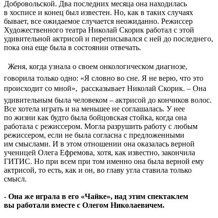
Добровольской. Два последних месяца она находилась
в хосписе и конец был известен. Но, как в таких случаях
бывает, все ожидаемое случается неожиданно. Режиссер
Художественного театра Николай Скорик работал с этой
удивительной актрисой и переписывался с ней до последнего,
пока она еще была в состоянии отвечать.
 Женя, когда узнала о своем онкологическом диагнозе,
говорила только одно: «Я словно во сне. Я не верю, что это
происходит со мной»,  рассказывает Николай Скорик. – Она
удивительным была человеком – актрисой до кончиков волос.
Все хотела играть и на меньшее не соглашалась. У нее
по жизни как будто была бойцовская стойка, когда она
работала с режиссером. Могла разрушить работу с любым
режиссером, если не была согласна с предложенными
им смыслами. И в этом отношении она оказалась верной
ученицей Олега Ефремова, хотя, как известно, закончила
ГИТИС. Но при всем при том именно она была верной ему
актрисой, то есть, как и он, во главу угла ставила только
смысл.
- Она же играла в его «Чайке», над этим спектаклем
вы работали вместе с Олегом Николаевичем.