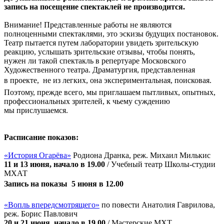
запись на посещение спектаклей не производится.
Внимание! Представленные работы не являются
полноценными спектаклями, это эскизы будущих постановок.
Театр пытается путем лаборатории увидеть зрительскую
реакцию, услышать зрительские отзывы, чтобы понять,
нужен ли такой спектакль в репертуаре Московского
Художественного театра. Драматургия, представленная
в проекте,  не из легких, она экспериментальная, поисковая.
Поэтому, прежде всего, мы приглашаем пытливых, опытных,
профессиональных зрителей, к чьему суждению
мы прислушаемся.
Расписание показов:
«История Огарёва»
Родиона Дранка, реж. Михаил Милькис
11 и 13 июня, начало в 19.00
/ Учебный театр Школы-студии
МХАТ
Запись на показы  5 июня в 12.00
«Вопль впередсмотрящего»
по повести Анатолия Гаврилова,
реж. Борис Павлович
20 и 21 июня, начало в 19.00
/ Мастерские МХТ