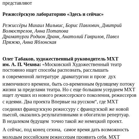
представляют
Режиссёрскую лабораторию «Здесь и сейчас»
Режиссёры Михаил Милькис, Борис Павлович, Дмитрий
Волкострелов, Анна Потапова
Драматурги Родион Дранк, Анатолий Гаврилов, Павел
Пряжко, Анна Яблонская
Олег Табаков, художественный руководитель МХТ
им. А. П. Чехова:
«Московский Художественный театр
постоянно ищет способы распознать, расслышать
в современной литературе  драматургии и прозе  дух
изменчивого времени, быть со-временным бурлящему потоку
жизни за пределами театра. Но с еще большим усердием МХТ
ищет лучших из нового режиссерского поколения, режиссеров
с идеями. Два проекта Впервые на русском“, где МХТ
соединял французскую режиссуру с французской же новой
пьесой, оказались результативными и обогатили репертуар.
В недалеком будущем  точно такой же немецкий проект.
А сейчас, под конец сезона,  самое время дать возможность
молодым российским режиссерам проявить себя. МХТ