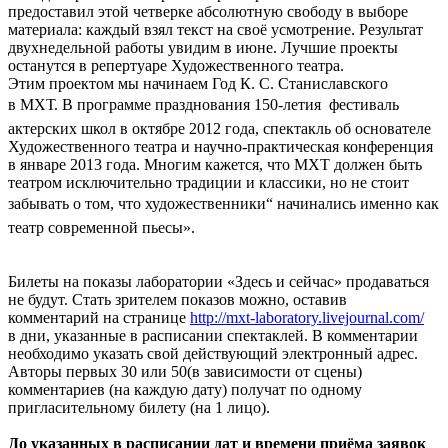
предоставил этой четверке абсолютную свободу в выборе
материала: каждый взял текст на своё усмотрение. Результат
двухнедельной работы увидим в июне. Лучшие проекты
останутся в репертуаре Художественного театра.
Этим проектом мы начинаем Год К. С. Станиславского
в МХТ. В программе празднования 150-летия  фестиваль
актерских школ в октябре 2012 года, спектакль об основателе
Художественного театра и научно-практическая конференция
в январе 2013 года. Многим кажется, что МХТ должен быть
театром исключительно традиции и классики, но не стоит
забывать о том, что художественники“ начинались именно как
театр современной пьесы».
Билеты на показы лаборатории «Здесь и сейчас» продаваться
не будут. Стать зрителем показов можно, оставив
комментарий на странице
http://mxt-laboratory.livejournal.com/
в дни, указанные в расписании спектаклей. В комментарии
необходимо указать свой действующий электронный адрес.
Авторы первых 30 или 50(в зависимости от сцены)
комментариев (на каждую дату) получат по одному
пригласительному билету (на 1 лицо).
До указанных в расписании дат и времени приёма заявок