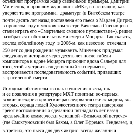
объясняет программка жанр свеженькой премьеры. Дмитрий
Минченок, в прошлом журналист «МК», в настоящем, как
уверяет та же программка,  драматург (в Витебском театре
почти десять лет назад поставлена его пьеса о Марлен Дитрих,
в прошлом году в московском театре Вячеслава Спесивцева
стали играть его «Смертельно смешное путешествие»), решил
разобраться с обстоятельствами смерти Моцарта. Так сказать,
вослед юбилейному году  в 2006-м, как известно, отмечали
250 лет со дня рождения музыканта. Минченок придумал
следующую историю: через десять лет после гибели
композитора к вдове Моцарта приходит вдова Сальери для
того, чтобы устроить следственный эксперимент,
воспроизвести последовательность событий, приведших
к трагической смерти.
Исходные обстоятельства как сочинения пьесы, так
и ее появления в репертуаре МХТ понятны: во-первых,
всякие псевдоисторические расследования сейчас модны, во-
вторых, сердца людей Художественного театра наверняка
греют воспоминания о сделанной пятнадцать лет назад
чрезвычайно коммерчески успешной «Возможной встрече»
(где Смоктуновский был Бахом, а Олег Ефремов  Генделем), и,
в-третьих, это пьеса для двух актрис  всегда желанный