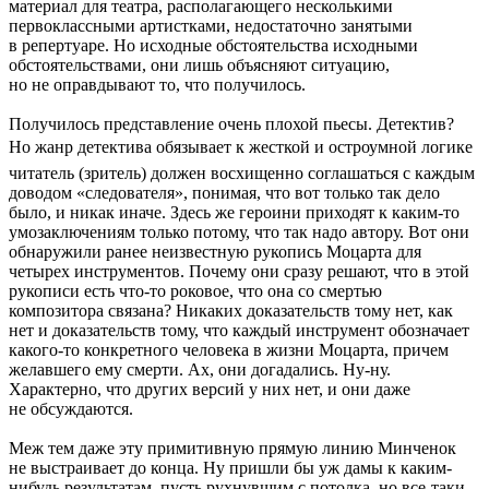
материал для театра, располагающего несколькими
первоклассными артистками, недостаточно занятыми
в репертуаре. Но исходные обстоятельства исходными
обстоятельствами, они лишь объясняют ситуацию,
но не оправдывают то, что получилось.
Получилось представление очень плохой пьесы. Детектив?
Но жанр детектива обязывает к жесткой и остроумной логике 
читатель (зритель) должен восхищенно соглашаться с каждым
доводом «следователя», понимая, что вот только так дело
было, и никак иначе. Здесь же героини приходят к каким-то
умозаключениям только потому, что так надо автору. Вот они
обнаружили ранее неизвестную рукопись Моцарта для
четырех инструментов. Почему они сразу решают, что в этой
рукописи есть что-то роковое, что она со смертью
композитора связана? Никаких доказательств тому нет, как
нет и доказательств тому, что каждый инструмент обозначает
какого-то конкретного человека в жизни Моцарта, причем
желавшего ему смерти. Ах, они догадались. Ну-ну.
Характерно, что других версий у них нет, и они даже
не обсуждаются.
Меж тем даже эту примитивную прямую линию Минченок
не выстраивает до конца. Ну пришли бы уж дамы к каким-
нибудь результатам, пусть рухнувшим с потолка, но все-таки