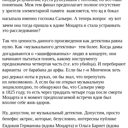
понятным. Меж тем финал предполагает полное отсутствие
у зрителя элементарной памяти  выясняется, что яд в бокал
насыпала именно госпожа Сальери. А теперь вопрос  ну вот
зачем она тогда пришла к вдове Моцарта и стала устраивать
это расследование?
Так что ценность данного произведения как детектива равна
нулю. Как «музыкального детектива»  тем более. Когда дамы
догадываются о «зашифрованных» людях в концерте, они
начинают пытаться понять, какому инструменту
предназначена четвертая часть (т.е. кто убийца). И перебирают
варианты  от барабана до арфы. Если бы г-н Минченок хоть
раз держал ноты в руках, он бы знал, что перепутать
их невозможно. А если бы он открыл музыкальную
энциклопедию, то обнаружил бы, что Сальери умер
в 1825 году, то есть через тридцать четыре года после смерти
Моцарта и в момент предполагаемой встречи вдов был
вполне себе жив-здоров.
Ну, допустим, не музыкальный детектив. Допустим, просто
бенефис актрис, которые, безусловно, интересны публике 
Евдокия Германова (вдова Моцарта) и Ольга Барнет (вдова