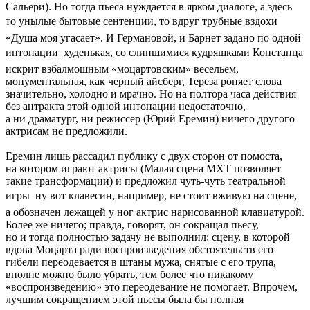
Сальери). Но тогда пьеса нуждается в ярком диалоге, а здесь
то унылые бытовые сентенции, то вдруг трубные вздохи 
«Душа моя угасает». И Германовой, и Барнет задано по одной
интонации  худенькая, со слипшимися кудряшками Констанца
искрит взбалмошным «моцартовским» весельем,
монументальная, как черный айсберг, Тереза роняет слова
значительно, холодно и мрачно. Но на полтора часа действия
без антракта этой одной интонации недостаточно,
а ни драматург, ни режиссер (Юрий Еремин) ничего другого
актрисам не предложили.
Еремин лишь рассадил публику с двух сторон от помоста,
на котором играют актрисы (Малая сцена МХТ позволяет
такие трансформации) и предложил чуть-чуть театральной
игры  ну вот клавесин, например, не стоит вживую на сцене,
а обозначен лежащей у ног актрис нарисованной клавиатурой.
Более же ничего; правда, говорят, он сокращал пьесу,
но и тогда полностью задачу не выполнил: сцену, в которой
вдова Моцарта ради воспроизведения обстоятельств его
гибели переодевается в штаны мужа, снятые с его трупа,
вполне можно было убрать, тем более что никакому
«воспроизведению» это переодевание не помогает. Впрочем,
лучшим сокращением этой пьесы была бы полная