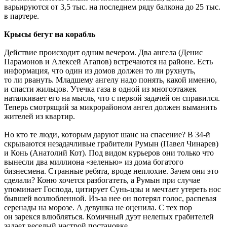
варьируются от 3,5 тыс. на последнем ряду балкона до 25 тыс.
в партере.
Крысы бегут на корабль
Действие происходит одним вечером. Два ангела (Денис
Парамонов и Алексей Агапов) встречаются на районе. Есть
информация, что один из домов должен то ли рухнуть,
то ли рвануть. Младшему ангелу надо понять, какой именно,
и спасти жильцов. Утечка газа в одной из многоэтажек
наталкивает его на мысль, что с первой задачей он справился.
Теперь смотрящий за микрорайоном ангел должен выманить
жителей из квартир.
Но кто те люди, которым даруют шанс на спасение? В 34-й
скрываются незадачливые грабители Румын (Павел Чинарев)
и Конь (Анатолий Кот). Под видом курьеров они только что
вынесли два миллиона «зеленью» из дома богатого
бизнесмена. Странные ребята, вроде неплохие. Зачем они это
сделали? Коню хочется разбогатеть, а Румын при случае
упоминает Господа, цитирует Сунь-цзы и мечтает утереть нос
бывшей возлюбленной. Из-за нее он потерял голос, распевая
серенады на морозе. А девушка не оценила. С тех пор
он зарекся влюбляться. Комичный дуэт нелепых грабителей
задает веселый настрой постановке.