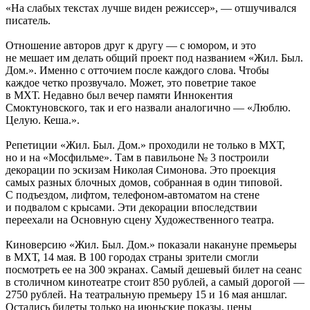
«На слабых текстах лучше виден режиссер», — отшучивался
писатель.
Отношение авторов друг к другу — с юмором, и это
не мешает им делать общий проект под названием «Жил. Был.
Дом.». Именно с отточием после каждого слова. Чтобы
каждое четко прозвучало. Может, это поветрие такое
в МХТ. Недавно был вечер памяти Иннокентия
Смоктуновского, так и его назвали аналогично — «Люблю.
Целую. Кеша.».
Репетиции «Жил. Был. Дом.» проходили не только в МХТ,
но и на «Мосфильме». Там в павильоне № 3 построили
декорации по эскизам Николая Симонова. Это проекция
самых разных блочных домов, собранная в один типовой.
С подъездом, лифтом, телефоном-автоматом на стене
и подвалом с крысами. Эти декорации впоследствии
переехали на Основную сцену Художественного театра.
Киноверсию «Жил. Был. Дом.» показали накануне премьеры
в МХТ, 14 мая. В 100 городах страны зрители смогли
посмотреть ее на 300 экранах. Самый дешевый билет на сеанс
в столичном кинотеатре стоит 850 рублей, а самый дорогой —
2750 рублей. На театральную премьеру 15 и 16 мая аншлаг.
Остались билеты только на июньские показы, цены