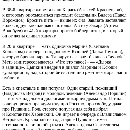
В 38-й квартире живет алкаш Карась (Алексей Красненков),
к которому опохмелиться приходит бездельник Валера (Павел
Ворожцов). Бросить пить — выше их сил. Завязать заставляет
водка, вдруг закапавшая с потолка. А это у Захара (Артем
Волобуев) из 41-й квартиры просто бойлер потек, в который
он от жены сливал заначку.
В 20-й квартире — мать-одиночка Марина (Светлана
Колпакова) с дочерью-подростком Ксюшей (Дарья Трухина),
которую бросил парень. Та вдруг называет бывшего “asshole”.
Мать заинтересовывается: «Что это такое?» — «Дырка
в заднице». Цыпкин внедрил в диалог Марины и Ксюши
вульгарность, над которой беззастенчиво ржет некоторая часть
публики.
Есть в спектакле и два попугая. Один старый, поживший
(Владислав Ветров) и молодой, зеленый (Александр Поршин)
— вот уж над чьими диалогами покорпел драматург. Птица-
говорун режет правду-матку про Россию, про свободу, даже
про Пушкина. Роль старого попугая для себя выбрал
и Константин Хабенский. Он играет в очередь с Владиславом
Ветровым. Крылатый на год старше Пушкина, имел
возможность лично общаться с Александром Сергеевичем
и с царской семьей и где только не бывал — две