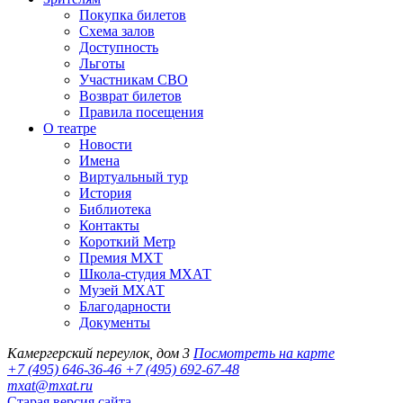
Покупка билетов
Схема залов
Доступность
Льготы
Участникам СВО
Возврат билетов
Правила посещения
О театре
Новости
Имена
Виртуальный тур
История
Библиотека
Контакты
Короткий Метр
Премия МХТ
Школа-студия МХАТ
Музей МХАТ
Благодарности
Документы
Камергерский переулок, дом 3
Посмотреть на карте
+7 (495) 646-36-46
+7 (495) 692-67-48‬
mxat@mxat.ru
Старая версия сайта