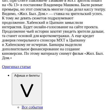
хит. При Олеге Павловиче Табакове в МХТ зритель пошел
на «№ 13» в постановке Владимира Машкова. Были разные
премьеры, но этот спектакль многие годы делал кассу театру.
Видимо, «Жил. Был. Дом.» — ставка на зрительский успех.
К тому же девять сюжетов подразумевают
продолжение. Хабенский и Цыпкин замыслили
интерактив. Будет онлайн-голосование на сайте проекта.
Продолжение чьей истории захотят увидеть зрители дальше,
та станет основой для короткометражки. А еще кредит
доверия генерального спонсора МХТ к Цыпкину
и Хабенскому не исчерпан. Банкиры выделили
дополнительное финансирование на создание
киноверсии. По этому материалу снимут фильм «Жил. Был.
Дом.»
Оригинал статьи
Афиша и билеты
Все события