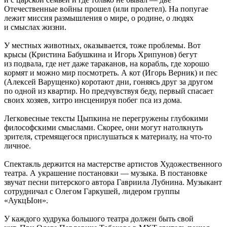
Отечественные войны прошел (или пролетел). На попугае
лежит миссия размышления о мире, о родине, о людях
и смыслах жизни.
У местных животных, оказывается, тоже проблемы. Вот
крысы (Кристина Бабушкина и Игорь Хрипунов) бегут
из подвала, где нет даже тараканов, на корабль, где хорошо
кормят и можно мир посмотреть. А кот (Игорь Верник) и пес
(Алексей Варущенко) коротают дни, гоняясь друг за другом
по одной из квартир. Но предчувствуя беду, первый спасает
своих хозяев, хитро инсценируя побег пса из дома.
Легковесные тексты Цыпкина не перегружены глубокими
философскими смыслами. Скорее, они могут натолкнуть
зрителя, стремящегося прислушаться к материалу, на что-то
личное.
Спектакль держится на мастерстве артистов Художественного
театра. А украшение постановки — музыка. В постановке
звучат песни питерского автора Гавриила Лубнина. Музыкант
сотрудничал с Олегом Гаркушей, лидером группы
«АукцЫон».
У каждого худрука большого театра должен быть свой