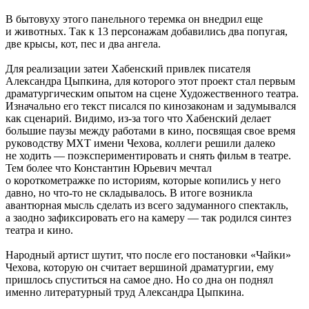
В бытовуху этого панельного теремка он внедрил еще
и животных. Так к 13 персонажам добавились два попугая,
две крысы, кот, пес и два ангела.
Для реализации затеи Хабенский привлек писателя
Александра Цыпкина, для которого этот проект стал первым
драматургическим опытом на сцене Художественного театра.
Изначально его текст писался по кинозаконам и задумывался
как сценарий. Видимо, из-за того что Хабенский делает
большие паузы между работами в кино, посвящая свое время
руководству МХТ имени Чехова, коллеги решили далеко
не ходить — поэкспериментировать и снять фильм в театре.
Тем более что Константин Юрьевич мечтал
о короткометражке по историям, которые копились у него
давно, но что-то не складывалось. В итоге возникла
авантюрная мысль сделать из всего задуманного спектакль,
а заодно зафиксировать его на камеру — так родился синтез
театра и кино.
Народный артист шутит, что после его постановки «Чайки»
Чехова, которую он считает вершиной драматургии, ему
пришлось спуститься на самое дно. Но со дна он поднял
именно литературный труд Александра Цыпкина.