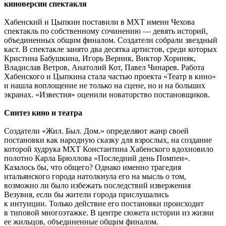
киноверсии спектакля
Хабенский и Цыпкин поставили в МХТ имени Чехова
спектакль по собственному сочинению — девять историй,
объединенных общим финалом. Создатели собрали звездный
каст. В спектакле занято два десятка артистов, среди которых
Кристина Бабушкина, Игорь Верник, Виктор Хориняк,
Владислав Ветров, Анатолий Кот, Павел Чинарев. Работа
Хабенского и Цыпкина стала частью проекта «Театр в кино»
и нашла воплощение не только на сцене, но и на больших
экранах. «Известия» оценили новаторство постановщиков.
Синтез кино и театра
Создатели «Жил. Был. Дом.» определяют жанр своей
постановки как народную сказку для взрослых, на создание
которой худрука МХТ Константина Хабенского вдохновило
полотно Карла Брюллова «Последний день Помпеи».
Казалось бы, что общего? Однако именно трагедия
итальянского города натолкнула его на мысль о том,
возможно ли было избежать последствий извержения
Везувия, если бы жители города прислушались
к интуиции. Только действие его постановки происходит
в типовой многоэтажке. В центре сюжета истории из жизни
ее жильцов, объединенные общим финалом.