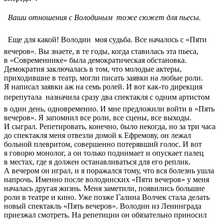
 Ваши отношения с Володиным  тоже сюжет для пьесы.
 Еще для какой! Володин  моя судьба. Все началось с «Пяти
вечеров». Вы знаете, в те годы, когда ставилась эта пьеса,
в «Современнике» была демократическая обстановка.
Демократия заключалась в том, что молодые актеры,
приходившие в театр, могли писать заявки на любые роли.
Я написал заявки аж на семь ролей. И вот как-то дирекция
перепутала  назначила сразу два спектакля с одним артистом
в один день, одновременно. И мне предложили войти в «Пять
вечеров». Я запомнил все роли, все сцены, все выходы.
И сыграл. Репетировать, конечно, было некогда, но за три часа
до спектакля меня отвезли домой к Ефремову, он лежал
больной плевритом, совершенно потерявший голос. И вот
я говорю монолог, а он только поднимает и опускает палец
в местах, где я должен останавливаться для его реплик.
А вечером он играл, и я поражался тому, что вся болезнь ушла
напрочь. Именно после володинских «Пяти вечеров» у меня
началась другая жизнь. Меня заметили, появились большие
роли в театре и кино. Уже позже Галина Волчек стала делать
новый спектакль «Пять вечеров». Володин из Ленинграда
приезжал смотреть. На репетиции он обязательно приносил