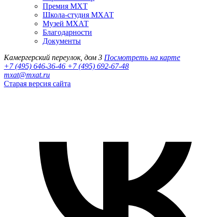
Премия МХТ
Школа-студия МХАТ
Музей МХАТ
Благодарности
Документы
Камергерский переулок, дом 3
Посмотреть на карте
+7 (495) 646-36-46
+7 (495) 692-67-48‬
mxat@mxat.ru
Старая версия сайта