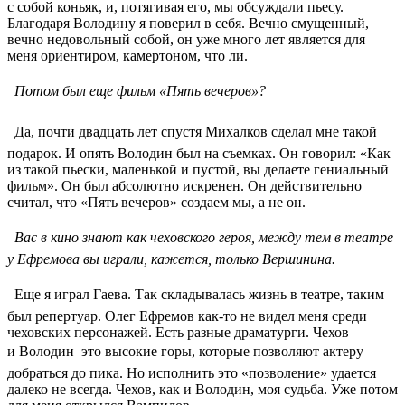
с собой коньяк, и, потягивая его, мы обсуждали пьесу.
Благодаря Володину я поверил в себя. Вечно смущенный,
вечно недовольный собой, он уже много лет является для
меня ориентиром, камертоном, что ли.
 Потом был еще фильм «Пять вечеров»?
 Да, почти двадцать лет спустя Михалков сделал мне такой
подарок. И опять Володин был на съемках. Он говорил: «Как
из такой пьески, маленькой и пустой, вы делаете гениальный
фильм». Он был абсолютно искренен. Он действительно
считал, что «Пять вечеров» создаем мы, а не он.
 Вас в кино знают как чеховского героя, между тем в театре
у Ефремова вы играли, кажется, только Вершинина.
 Еще я играл Гаева. Так складывалась жизнь в театре, таким
был репертуар. Олег Ефремов как-то не видел меня среди
чеховских персонажей. Есть разные драматурги. Чехов
и Володин  это высокие горы, которые позволяют актеру
добраться до пика. Но исполнить это «позволение» удается
далеко не всегда. Чехов, как и Володин, моя судьба. Уже потом