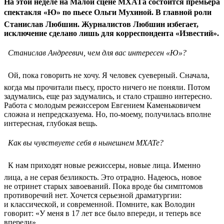
На этой неделе на Малой сцене МХАТа состоится премьера
спектакля «Ю» по пьесе Ольги Мухиной. В главной роли 
Станислав Любшин. Журналистов Любшин избегает,
исключение сделано лишь для корреспондента «Известий».
 Станислав Андреевич, чем для вас интересен «Ю»?
 Ой, пока говорить не хочу. Я человек суеверный. Сначала,
когда мы прочитали пьесу, просто ничего не поняли. Потом
задумались, еще раз задумались, и стало страшно интересно.
Работа с молодым режиссером Евгением Каменьковичем
сложна и непредсказуема. Но, по-моему, получилась вполне
интересная, глубокая вещь.
 Как вы чувствуете себя в нынешнем МХАТе?
 К нам приходят новые режиссеры, новые лица. Именно
лица, а не серая безликость. Это отрадно. Надеюсь, новое
не отринет старых завоеваний. Пока вроде бы симптомов
противоречий нет. Хочется серьезной драматургии:
и классической, и современной. Помните, как Володин
говорит: «У меня в 17 лет все было впереди, и теперь все
впереди».