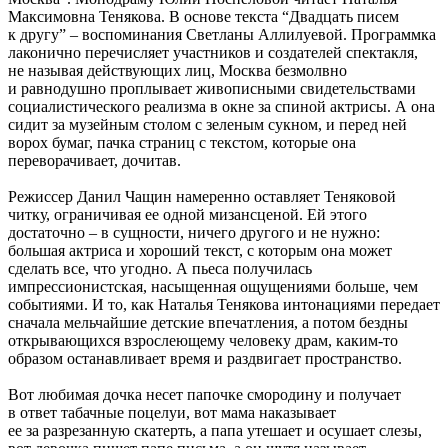
Максимовна Тенякова. В основе текста “Двадцать писем
к другу” – воспоминания Светланы Аллилуевой. Программка
лаконично перечисляет участников и создателей спектакля,
не называя действующих лиц, Москва безмолвно
и равнодушно проплывает живописными свидетельствами
социалистического реализма в окне за спиной актрисы. А она
сидит за музейным столом с зеленым сукном, и перед ней
ворох бумаг, пачка страниц с текстом, которые она
переворачивает, дочитав.
Режиссер Данил Чащин намеренно оставляет Теняковой
читку, ограничивая ее одной мизансценой. Ей этого
достаточно – в сущности, ничего другого и не нужно:
большая актриса и хороший текст, с которым она может
сделать все, что угодно. А пьеса получилась
импрессионистская, насыщенная ощущениями больше, чем
событиями. И то, как Наталья Тенякова интонациями передает
сначала мельчайшие детские впечатления, а потом бездны
открывающихся взрослеющему человеку драм, каким-то
образом останавливает время и раздвигает пространство.
Вот любимая дочка несет папочке смородину и получает
в ответ табачные поцелуи, вот мама наказывает
ее за разрезанную скатерть, а папа утешает и осушает слезы,