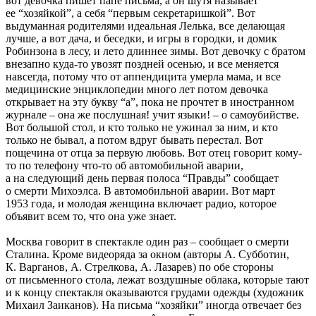
вот девочка пишет папе письма, а он шутя называет
ее “хозяйкой”, а себя “первым секретаришкой”. Вот
выдуманная родителями идеальная Лелька, все делающая
лучше, а вот дача, и беседки, и игры в городки, и домик
Робинзона в лесу, и лето длиннее зимы. Вот девочку с братом
внезапно куда-то увозят поздней осенью, и все меняется
навсегда, потому что от аппендицита умерла мама, и все
медицинские энциклопедии много лет потом девочка
открывает на эту букву “а”, пока не прочтет в иностранном
журнале – она же послушная! учит языки! – о самоубийстве.
Вот большой стол, и кто только не ужинал за ним, и кто
только не бывал, а потом вдруг бывать перестал. Вот
пощечина от отца за первую любовь. Вот отец говорит кому-
то по телефону что-то об автомобильной аварии,
а на следующий день первая полоса “Правды” сообщает
о смерти Михоэлса. В автомобильной аварии. Вот март
1953 года, и молодая женщина включает радио, которое
объявит всем то, что она уже знает.
Москва говорит в спектакле один раз – сообщает о смерти
Сталина. Кроме видеоряда за окном (авторы А. Субботин,
К. Варганов, А. Стрелкова, А. Лазарев) по обе стороны
от письменного стола, лежат воздушные облака, которые тают
и к концу спектакля оказываются грудами одежды (художник
Михаил Заиканов). На письма “хозяйки” иногда отвечает без