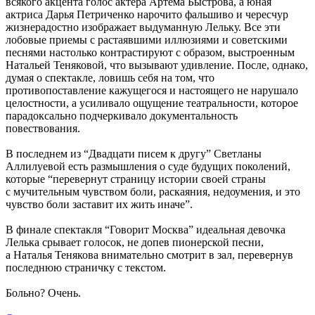
всякого акцента голос актера Артема Быстрова, а юная
актриса Дарья Петриченко нарочито фальшиво и чересчур
жизнерадостно изображает выдуманную Лельку. Все эти
лобовые приемы с растаявшими иллюзиями и советскими
песнями настолько контрастируют с образом, выстроенным
Натальей Теняковой, что вызывают удивление. После, однако,
думая о спектакле, ловишь себя на том, что
противопоставление кажущегося и настоящего не нарушало
целостности, а усиливало ощущение театральности, которое
парадоксально подчеркивало документальность
повествования.
В последнем из “Двадцати писем к другу” Светланы
Аллилуевой есть размышления о суде будущих поколений,
которые “перевернут страницу истории своей страны
с мучительным чувством боли, раскаяния, недоумения, и это
чувство боли заставит их жить иначе”.
В финале спектакля “Говорит Москва” идеальная девочка
Лелька срывает голосок, не допев пионерской песни,
а Наталья Тенякова внимательно смотрит в зал, перевернув
последнюю страничку с текстом.
Больно? Очень.