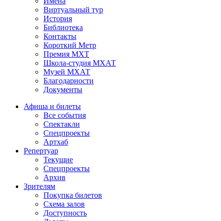
Имена
Виртуальный тур
История
Библиотека
Контакты
Короткий Метр
Премия МХТ
Школа-студия МХАТ
Музей МХАТ
Благодарности
Документы
Афиша и билеты
Все события
Спектакли
Спецпроекты
Артхаб
Репертуар
Текущие
Спецпроекты
Архив
Зрителям
Покупка билетов
Схема залов
Доступность