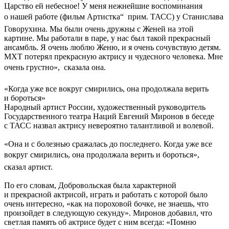
Царство ей небесное! У меня нежнейшие воспоминания
о нашей работе (фильм Артистка“  прим. ТАСС) у Станислава
Говорухина. Мы были очень дружны с Женей на этой
картине. Мы работали в паре, у нас был такой прекрасный
ансамбль. Я очень люблю Женю, и я очень сочувствую детям.
МХТ потерял прекрасную актрису и чудесного человека. Мне
очень грустно»,  сказала она.
«Когда уже все вокруг смирились, она продолжала верить
и бороться»
Народный артист России, художественный руководитель
Государственного театра Наций Евгений Миронов в беседе
с ТАСС назвал актрису невероятно талантливой и волевой.
«Она и с болезнью сражалась до последнего. Когда уже все
вокруг смирились, она продолжала верить и бороться», 
сказал артист.
По его словам, Добровольская была характерной
и прекрасной актрисой, играть и работать с которой было
очень интересно, «как на пороховой бочке, не знаешь, что
произойдет в следующую секунду». Миронов добавил, что
светлая память об актрисе будет с ним всегда: «Помню