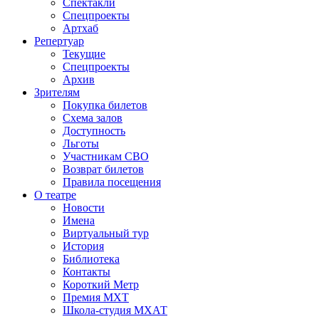
Спектакли
Спецпроекты
Артхаб
Репертуар
Текущие
Спецпроекты
Архив
Зрителям
Покупка билетов
Схема залов
Доступность
Льготы
Участникам СВО
Возврат билетов
Правила посещения
О театре
Новости
Имена
Виртуальный тур
История
Библиотека
Контакты
Короткий Метр
Премия МХТ
Школа-студия МХАТ