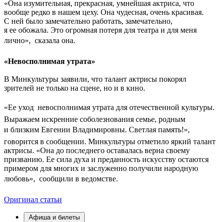
«Она изумительная, прекрасная, умнейшая актриса, что
вообще редко в нашем цеху. Она чудесная, очень красивая.
С ней было замечательно работать, замечательно,
я ее обожала. Это огромная потеря для театра и для меня
лично»,  сказала она.
«Невосполнимая утрата»
В Минкультуры заявили, что талант актрисы покорял
зрителей не только на сцене, но и в кино.
«Ее уход  невосполнимая утрата для отечественной культуры.
Выражаем искренние соболезнования семье, родным
и близким Евгении Владимировны. Светлая память!», 
говорится в сообщении. Минкультуры отметило яркий талант
актрисы. «Она до последнего оставалась верна своему
призванию. Ее сила духа и преданность искусству остаются
примером для многих и заслуженно получили народную
любовь»,  сообщили в ведомстве.
Оригинал статьи
Афиша и билеты