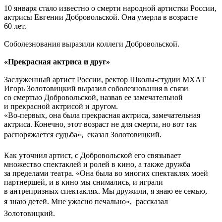
10 января стало известно о смерти народной артистки России,
актрисы Евгении Добровольской. Она умерла в возрасте
60 лет.
Соболезнования выразили коллеги Добровольской.
«Прекрасная актриса и друг»
Заслуженный артист России, ректор Школы-студии МХАТ
Игорь Золотовицкий выразил соболезнования в связи
со смертью Добровольской, назвав ее замечательной
и прекрасной актрисой и другом.
«Во-первых, она была прекрасная актриса, замечательная
актриса. Конечно, этот возраст не для смерти, но вот так
распоряжается судьба»,  сказал Золотовицкий.
Как уточнил артист, с Добровольской его связывает
множество спектаклей и ролей в кино, а также дружба
за пределами театра. «Она была во многих спектаклях моей
партнершей, и в кино мы снимались, и играли
в антрепризных спектаклях. Мы дружили, я знаю ее семью,
я знаю детей. Мне ужасно печально»,  рассказал
Золотовицкий.