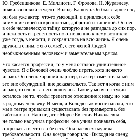
Ю. Гребенщикова, Е. Миллиоти, Г. Фролова, Н. Журавлеву,
появился новый студент  Володя Кашпур. Он был старше нас,
он был уже актер, что-то умеющий, и привлекал к себе
внимание своей искренностью, добротой и тишиной. Он нес
в себе человеческую тайну, которую я не разгадала до сих пор,
и нежность и трепетность по отношению к нему возникли
уже тогда, в юности, и сохранились на всю жизнь. Я очень
дружила с ним, с его семьей, с его женой Людой 
необыкновенным человеком и замечательным врачом.
Что касается профессии, то у меня осталось удивительное
чувство. Я с Володей очень люблю играть, хотя нечасто
играю. Он очень хороший партнер, и актер замечательный 
это вне обсуждений, вне доказательств. Так вот я когда с ним
играю, то очень за него волнуюсь. Такое у меня от студии
осталось  не то, чтобы трепетное отношение к нему, но  как
к родному человеку. И меня, и Володю так воспитывали, что
мы в театре привыкли существовать без премьерства, без
каботинства. Наш педагог Морес Евгения Николаевна
не только нас учила профессии  она учила познавать себя,
открывать то, что в тебе есть. Она нас всех научила
требовательности. Она всегда говорила: «Выходя на сцену,