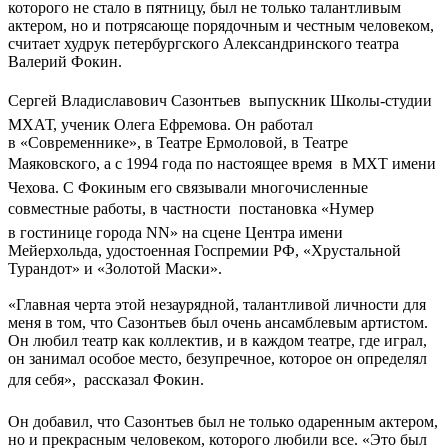
которого не стало в пятницу, был не только талантливым
актером, но и потрясающе порядочным и честным человеком,
считает худрук петербургского Александринского театра
Валерий Фокин.
Сергей Владиславович Сазонтьев  выпускник Школы-студии
МХАТ, ученик Олега Ефремова. Он работал
в «Современнике», в Театре Ермоловой, в Театре
Маяковского, а с 1994 года по настоящее время  в МХТ имени
Чехова. С Фокиным его связывали многочисленные
совместные работы, в частности  постановка «Нумер
в гостинице города NN» на сцене Центра имени
Мейерхольда, удостоенная Госпремии РФ, «Хрустальной
Турандот» и «Золотой Маски».
«Главная черта этой незаурядной, талантливой личности для
меня в том, что Сазонтьев был очень ансамблевым артистом.
Он любил театр как коллектив, и в каждом театре, где играл,
он занимал особое место, безупречное, которое он определял
для себя»,  рассказал Фокин.
Он добавил, что Сазонтьев был не только одаренным актером,
но и прекрасным человеком, которого любили все. «Это был