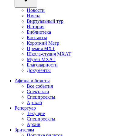
Новости
Имена
Виртуальный тур
История
Библиотека
Контакты
Короткий Метр
Премия МХТ
Школа-студия МХАТ
Музей МХАТ
Благодарности
Документы
Афиша и билеты
Все события
Спектакли
Спецпроекты
Артхаб
Репертуар
Текущие
Спецпроекты
Архив
Зрителям
Покупка билетов