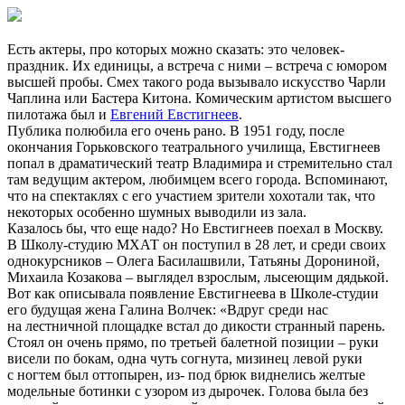
Есть актеры, про которых можно сказать: это человек-
праздник. Их единицы, а встреча с ними – встреча с юмором
высшей пробы. Смех такого рода вызывало искусство Чарли
Чаплина или Бастера Китона. Комическим артистом высшего
пилотажа был и
Евгений Евстигнеев
.
Публика полюбила его очень рано. В 1951 году, после
окончания Горьковского театрального училища, Евстигнеев
попал в драматический театр Владимира и стремительно стал
там ведущим актером, любимцем всего города. Вспоминают,
что на спектаклях с его участием зрители хохотали так, что
некоторых особенно шумных выводили из зала.
Казалось бы, что еще надо? Но Евстигнеев поехал в Москву.
В Школу-студию МХАТ он поступил в 28 лет, и среди своих
однокурсников – Олега Басилашвили, Татьяны Дорониной,
Михаила Козакова – выглядел взрослым, лысеющим дядькой.
Вот как описывала появление Евстигнеева в Школе-студии
его будущая жена Галина Волчек: «Вдруг среди нас
на лестничной площадке встал до дикости странный парень.
Стоял он очень прямо, по третьей балетной позиции – руки
висели по бокам, одна чуть согнута, мизинец левой руки
с ногтем был оттопырен, из- под брюк виднелись желтые
модельные ботинки с узором из дырочек. Голова была без