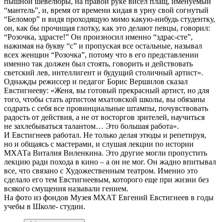
пышной шевелюры, на правой руке висел плащ, именуемый
“мантель”, и, время от времени кидая в урну свой согнутый
“Беломор” и видя проходящую мимо какую-нибудь студентку,
он, как бы прочищая глотку, как это делают певцы, говорил:
“Розочка, здрасте!” Он произносил именно “здрас-сте”,
нажимая на букву “с” и пропуская все остальные, называл
всех женщин “Розочка”, потому что в его представлении
именно так должен был стоять, говорить и действовать
светский лев, интеллигент и будущий столичный артист».
Однажды режиссер и педагог Борис Вершилов сказал
Евстигнееву: «Женя, вы готовый прекрасный артист, но для
того, чтобы стать артистом мхатовской школы, вы обязаны
содрать с себя все провинциальные штампы, почувствовать
радость от действия, а не от восторгов зрителей, научиться
не захлебываться талантом… Это большая работа».
И Евстигнеев работал. Не только делая этюды и репетируя,
но и общаясь с мастерами, и слушая лекции по истории
МХАТа Виталия Виленкина. Это другие могли пропустить
лекцию ради похода в кино – а он не мог. Он жадно впитывал
все, что связано с Художественным театром. Именно это
сделало его тем Евстигнеевым, которого еще при жизни без
всякого смущения называли гением.
На фото из фондов Музея МХАТ Евгений Евстигнеев в годы
учебы в Школе- студии.