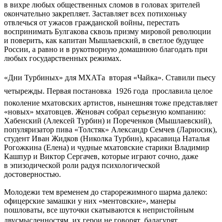
в вихре любых общественных сломов в головах зрителей
окончательно закрепляет. Заставляет всех потихоньку
отвлечься от ужасов гражданской войны, перестать
воспринимать Булгакова сквозь призму мировой революции
и поверить, как капитан Мышлаевский, в светлое будущее
России, а равно и в рукотворную домашнюю благодать при
любых государственных режимах.
«Дни Турбиных» для МХАТа  вторая «Чайка». Ставили пьесу
четырежды. Первая постановка  1926 года  прославила целое
поколение мхатовских артистов, нынешняя тоже представляет
«новых» мхатовцев. Женовач собрал серьезную компанию:
Хабенский (Алексей Турбин) и Пореченков (Мышлаевский),
популяризатор пива «Толстяк» Александр Семчев (Лариосик),
студент Иван Жидков (Николка Турбин), красавица Наталья
Рогожкина (Елена) и чудные мхатовские старики Владимир
Кашпур и Виктор Сергачев, которые играют сочно, даже
в эпизодической роли радуя психологической
достоверностью.
Молодежи тем временем до старорежимного шарма далеко:
офицерские замашки у них «ментовские», манеры
пошловаты, все шуточки скатываются к непристойным
двусмысленностям, их герои не говорят  балагурят.