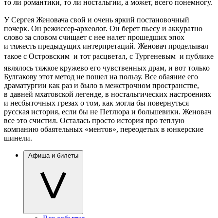
то ли романтики, то ли ностальгии, а может, всего понемногу.
У Сергея Женовача свой и очень яркий постановочный
почерк. Он режиссер-археолог. Он берет пьесу и аккуратно
слово за словом счищает с нее налет прошедших эпох
и тяжесть предыдущих интерпретаций. Женовач проделывал
такое с Островским  и тот расцветал, с Тургеневым  и публике
являлось тяжкое кружево его чувственных драм, и вот только
Булгакову этот метод не пошел на пользу. Все обаяние его
драматургии как раз и было в межстрочном пространстве,
в давней мхатовской легенде, в ностальгических настроениях
и несбыточных грезах о том, как могла бы повернуться
русская история, если бы не Петлюра и большевики. Женовач
все это счистил. Осталась просто история про теплую
компанию обаятельных «ментов», переодетых в юнкерские
шинели.
Афиша и билеты