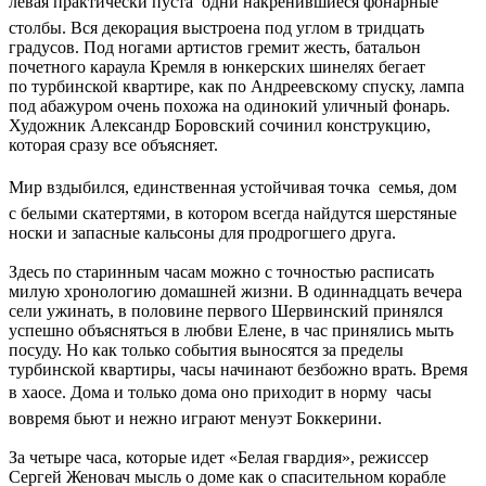
левая практически пуста  одни накренившиеся фонарные
столбы. Вся декорация выстроена под углом в тридцать
градусов. Под ногами артистов гремит жесть, батальон
почетного караула Кремля в юнкерских шинелях бегает
по турбинской квартире, как по Андреевскому спуску, лампа
под абажуром очень похожа на одинокий уличный фонарь.
Художник Александр Боровский сочинил конструкцию,
которая сразу все объясняет.
Мир вздыбился, единственная устойчивая точка  семья, дом
с белыми скатертями, в котором всегда найдутся шерстяные
носки и запасные кальсоны для продрогшего друга.
Здесь по старинным часам можно с точностью расписать
милую хронологию домашней жизни. В одиннадцать вечера
сели ужинать, в половинe первого Шервинский принялся
успешно объясняться в любви Елене, в час принялись мыть
посуду. Но как только события выносятся за пределы
турбинской квартиры, часы начинают безбожно врать. Время
в хаосе. Дома и только дома оно приходит в норму  часы
вовремя бьют и нежно играют менуэт Боккерини.
За четыре часа, которые идет «Белая гвардия», режиссер
Сергей Женовач мысль о доме как о спасительном корабле