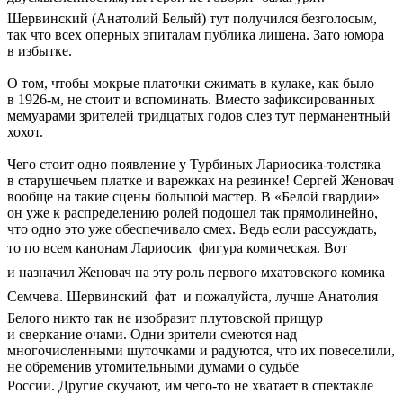
Шервинский (Анатолий Белый) тут получился безголосым,
так что всех оперных эпиталам публика лишена. Зато юмора
в избытке.
О том, чтобы мокрые платочки сжимать в кулаке, как было
в 1926-м, не стоит и вспоминать. Вместо зафиксированных
мемуарами зрителей тридцатых годов слез тут перманентный
хохот.
Чего стоит одно появление у Турбиных Лариосика-толстяка
в старушечьем платке и варежках на резинке! Сергей Женовач
вообще на такие сцены большой мастер. В «Белой гвардии»
он уже к распределению ролей подошел так прямолинейно,
что одно это уже обеспечивало смех. Ведь если рассуждать,
то по всем канонам Лариосик  фигура комическая. Вот
и назначил Женовач на эту роль первого мхатовского комика 
Семчева. Шервинский  фат  и пожалуйста, лучше Анатолия
Белого никто так не изобразит плутовской прищур
и сверкание очами. Одни зрители смеются над
многочисленными шуточками и радуются, что их повеселили,
не обременив утомительными думами о судьбе
России. Другие скучают, им чего-то не хватает в спектакле 