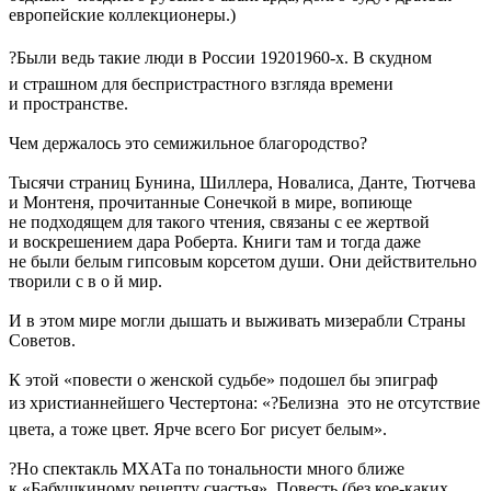
европейские коллекционеры.)
?Были ведь такие люди в России 19201960-х. В скудном
и страшном для беспристрастного взгляда времени
и пространстве.
Чем держалось это семижильное благородство?
Тысячи страниц Бунина, Шиллера, Новалиса, Данте, Тютчева
и Монтеня, прочитанные Сонечкой в мире, вопиюще
не подходящем для такого чтения, связаны с ее жертвой
и воскрешением дара Роберта. Книги там и тогда даже
не были белым гипсовым корсетом души. Они действительно
творили с в о й мир.
И в этом мире могли дышать и выживать мизерабли Страны
Советов.
К этой «повести о женской судьбе» подошел бы эпиграф
из христианнейшего Честертона: «?Белизна  это не отсутствие
цвета, а тоже цвет. Ярче всего Бог рисует белым».
?Но спектакль МХАТа по тональности много ближе
к «Бабушкиному рецепту счастья». Повесть (без кое-каких