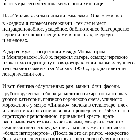
не от мира сего уступила мужа юной хищнице.
Но «Сонечка» сильна иными смыслами. Она  о том, как
в «бедном и горьком беге жизни» тех лет и мест
неправдоподобное, усадебное, библиотечное благородство
героини не пошло трещинами в подвалах, очередях
и эшелонах.
А дар ее мужа, расцветший между Монмартром
и Монпарнасом 1910-х, пережил лагерь, ссылку, чертежно-
плакатную поденщину в заводоуправлении, карьеру лучшего
театрального макетчика Москвы 1950-х, тридцатилетний
летаргический сон.
И вот  белизна облупленных рам, манки, бязи, фасоли,
грубого дулевского блюдца, колотого сахара по карточкам
убогой категории, грязного городского снега, уличного
мороженого у метро «Динамо», молока в стеклотаре, плеч
и запястий хитроватой девочки, прошедшей в 1940-х свою
сиротскую преисподнюю, привыкшей красть, врать,
расплачиваться телом с участковыми, «взорвала смерть»
семидесятилетнего художника, вызвав к жизни пятьдесят
«белых натюрмортов». (После за это art pаuvre, «искусство
бедных» позднего русского авангарда, долго будут драться