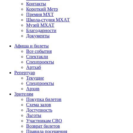
Контакты
Короткий Метр
Премия МХТ
Школа-студия МХАТ
Музей МХАТ
Благодарности
Документы
Афиша и билеты
Все события
Спектакли
Спецпроекты
Артхаб
Репертуар
Текущие
Спецпроекты
Архив
Зрителям
Покупка билетов
Схема залов
Доступность
Льготы
Участникам СВО
Возврат билетов
Правила посещения