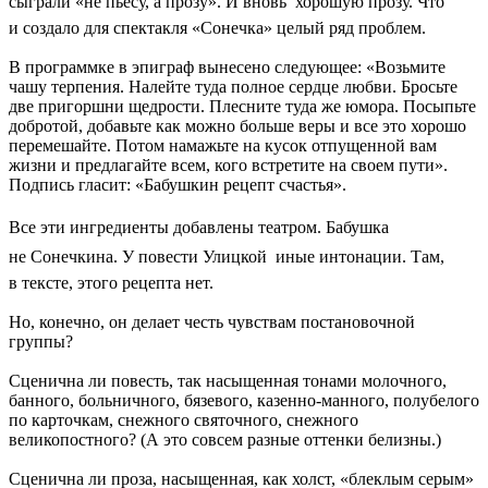
сыграли «не пьесу, а прозу». И вновь  хорошую прозу. Что
и создало для спектакля «Сонечка» целый ряд проблем.
В программке в эпиграф вынесено следующее: «Возьмите
чашу терпения. Налейте туда полное сердце любви. Бросьте
две пригоршни щедрости. Плесните туда же юмора. Посыпьте
добротой, добавьте как можно больше веры и все это хорошо
перемешайте. Потом намажьте на кусок отпущенной вам
жизни и предлагайте всем, кого встретите на своем пути».
Подпись гласит: «Бабушкин рецепт счастья».
Все эти ингредиенты добавлены театром. Бабушка 
не Сонечкина. У повести Улицкой  иные интонации. Там,
в тексте, этого рецепта нет.
Но, конечно, он делает честь чувствам постановочной
группы?
Сценична ли повесть, так насыщенная тонами молочного,
банного, больничного, бязевого, казенно-манного, полубелого
по карточкам, снежного святочного, снежного
великопостного? (А это совсем разные оттенки белизны.)
Сценична ли проза, насыщенная, как холст, «блеклым серым»