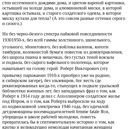
стен иссеченного дождями дома, и цветом вареной картошки,
остывшей на холоде дома, и алюминиевой миски, в которой
картошка остывала, и старого солдатского одеяла, в которое
миску кутали для тепла? (А это совсем разные оттенки серого
и сизого.)
Но без черно-белого спектра пайковой повседневности
19301950-х, без всей гаммы холстинного, шинельного,
угольного, эбонитового, без войлока валенок, копоти
тамбуров, волокнистой бумаги повесток из домоуправления,
без шороха пшена в мешочках, без густых теней вокзала
и подвала, без сырого вафельного полотенца, которое
наматывает на голову герой  Роберт Викторович (эту
привычку парижанин 1910-х приобрел уже на родине,
в сибирском лагере), без эльзевиров, бог весть где
реквизированных когда-то, стынущих в подвале уральской
библиотеки военных лет, без лапидарных фраз о том, как
Роберт в 1914 году делил с Аполлинером солдатское жилье
под Ипром, и о том, как Роберта выбросили на ходу
из подмосковной электрички 1946 года, без одичалой
детдомовщины восемнадцатилетней femme fatale Яси,
уборщицы в школе рабочей молодежи, повесть
превратилась бы в сентиментальную историю о том, как
кротко и великодушно немолодая начитанная женщина