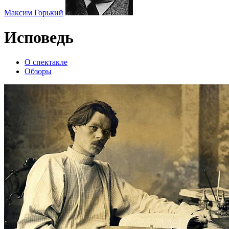
Максим Горький
Исповедь
О спектакле
Обзоры