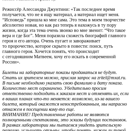
Режиссёр Алессандра Джунтини: «Так последнее время
получается, что не я ищу материал, а материал ищет меня.
“Исповедь” пришла ко мне сама. Это тема в моем творчестве
абсолютно новая, но как раз теперь я нахожусь в ту пору
жизни, когда эта тема очень звонко во мне звенит: “Что такое
вера и где Бог”. Меня поразила схожесть биографий главного
героя и его автора. Очень пугает и завораживает
то пророчество, которое скрыто в повести: поиск, путь
главного героя. Хочется понять, что происходит
с сегодняшним Матвеем, хочу его искать в современной
России».
Билеты на лабораторные показы продаваться не будут.
Стать их зрителем можно, прислав запрос на zritel@mxat.ru.
В письме необходимо указать свою фамилию и дату показа.
Количество мест ограничено. Убедительно просим
ответственно подходить к заказам мест и отменять их, если
в ваших планах что-то меняется: возможно, из-за вашего
билета, который окажется невостребованным, мы напрасно
откажем в посещении кому-то еще.
ВНИМАНИЕ! Представленные работы не являются
полноценными спектаклями, это эскизы будущих постановок.
В рамках лаборатории мы пытаемся увидеть зрительскую
реакцию, услышать отзывы, чтобы понять, нужен ли такой