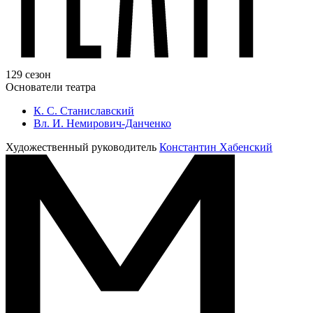
129 сезон
Основатели театра
К. С. Станиславский
Вл. И. Немирович-Данченко
Художественный руководитель
Константин Хабенский