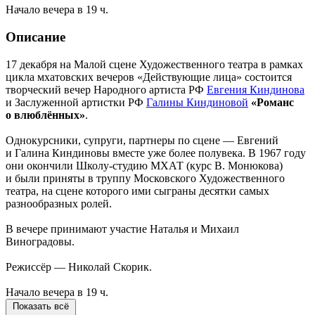
Начало вечера в 19 ч.
Описание
17 декабря на Малой сцене Художественного театра в рамках
цикла мхатовских вечеров «Действующие лица» состоится
творческий вечер Народного артиста РФ
Евгения Киндинова
и Заслуженной артистки РФ
Галины Киндиновой
«Романс
о влюблённых»
.
Однокурсники, супруги, партнеры по сцене — Евгений
и Галина Киндиновы вместе уже более полувека. В 1967 году
они окончили Школу-студию МХАТ (курс В. Монюкова)
и были приняты в труппу Московского Художественного
театра, на сцене которого ими сыграны десятки самых
разнообразных ролей.
В вечере принимают участие Наталья и Михаил
Виноградовы.
Режиссёр — Николай Скорик.
Начало вечера в 19 ч.
Показать всё