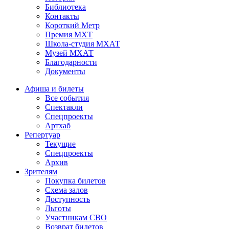
Библиотека
Контакты
Короткий Метр
Премия МХТ
Школа-студия МХАТ
Музей МХАТ
Благодарности
Документы
Афиша и билеты
Все события
Спектакли
Спецпроекты
Артхаб
Репертуар
Текущие
Спецпроекты
Архив
Зрителям
Покупка билетов
Схема залов
Доступность
Льготы
Участникам СВО
Возврат билетов