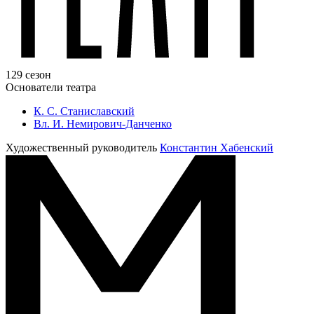
129 сезон
Основатели театра
К. С. Станиславский
Вл. И. Немирович-Данченко
Художественный руководитель
Константин Хабенский