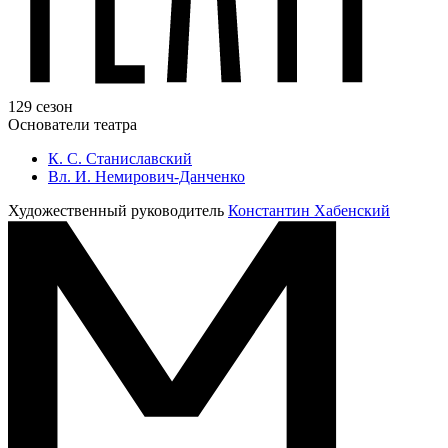
129 сезон
Основатели театра
К. С. Станиславский
Вл. И. Немирович-Данченко
Художественный руководитель
Константин Хабенский