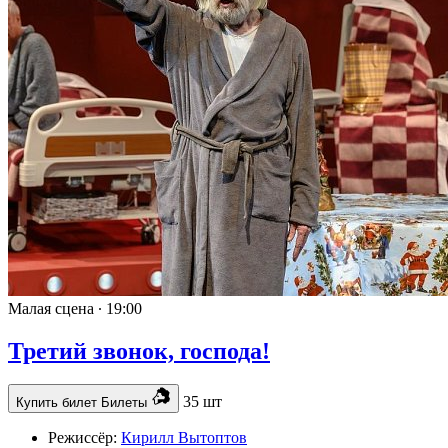
Малая сцена ∙
19:00
Третий звонок, господа!
35 шт
Купить билет
Билеты
Режиссёр:
Кирилл Вытоптов