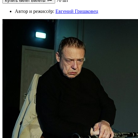
70 шт
Купить билет
Билеты
Автор и режиссёр:
Евгений Гришковец