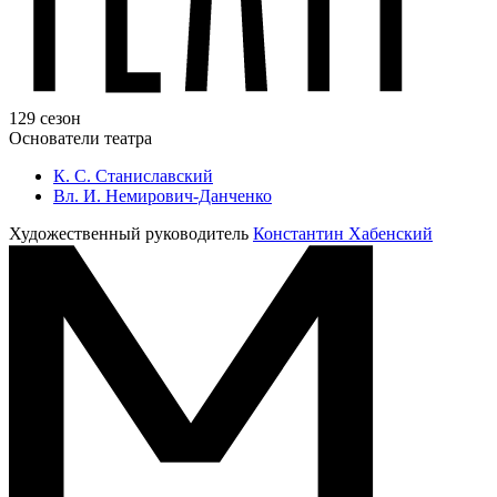
129 сезон
Основатели театра
К. С. Станиславский
Вл. И. Немирович-Данченко
Художественный руководитель
Константин Хабенский