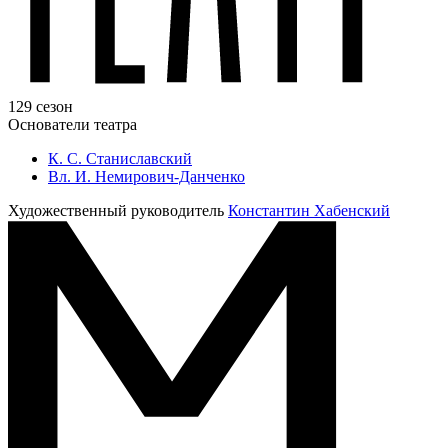
129 сезон
Основатели театра
К. С. Станиславский
Вл. И. Немирович-Данченко
Художественный руководитель
Константин Хабенский