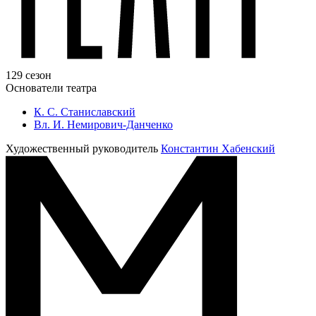
129 сезон
Основатели театра
К. С. Станиславский
Вл. И. Немирович-Данченко
Художественный руководитель
Константин Хабенский