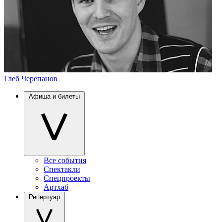
Глеб Черепанов
Афиша и билеты
Все события
Спектакли
Спецпроекты
Артхаб
Репертуар