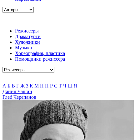
Режиссеры
Драматурги
Художники
Музыка
Хореография, пластика
Помощники режиссера
А
Б
В
Г
Ж
З
К
М
Н
П
Р
С
Т
Ч
Ш
Я
Данил Чащин
Глеб Черепанов