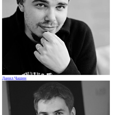
Данил Чащин