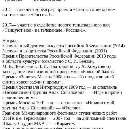
2015— главный хореограф проекта «Танцы со звездами»
на телеканале «Россия-1».
2017— участие в судействе нового танцевального шоу
«Танцуют все!» на телеканале «Россия-1».
Награды
Заслуженный деятель искусств Российской Федерации (2014)
Заслуженная артистка Российской Федерации (2001)
Премия Правительства Российской Федерации 2013 года
в области культуры (совместно с С. И. Бэлзой,
М. В. Денисевич, Л. И. Платоновой, Д. А. Хомутовой) —
за создание телевизионной программы «Большой балет»
Премия «Золотая Маска» 2008 год — «За плодотворный
синтез хореографии и драмы».
Премия фестиваля Интерподиум 1989 год — за спектакль
«Независимой труппы Аллы Сигаловой» — «Игра в прятки
с одиночеством».
Премия Москвы 1991 год — за спектакль «Независимой
труппы Аллы Сигаловой» — «Отелло».
Гран-при Международного фестиваля студенческих работ
ВГИК им. Герасимова — 2007 год — за дипломный спектакль
Школы-Студии МХАТ — «Кармен».
Гран-при международного фестиваля студенческих