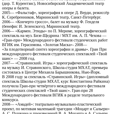
(дир. Т. Курентзис), Новосибирский Академический театр
оперы и балета.
2005— «Фальстаф», хореография в опере Д. Верди, режиссёр
К. Серебренников, Мариинский театр, Санкт-Петербург.
2006— «Кончерто гроссо», балет на музыку Ф. Генделя
(бенефис И. Зеленского), Мариинский театр.
2006— «Кармен. Этюды» по П. Мериме, хореографический
спектакль на муз. Бизе-Щедрина / МХТ им. А. П. Чехова —
«Гран-при» Международного фестиваля студенческих работ
ВГИК им. Герасимова. «Золотая Маска»- 2008—
«За плодотворный синтез хореографии и драмы». Гран При
международного фестиваля студенческих спектаклей «Твой
шанс» — 2008 год.
2007— «Стравинский. Игры.» хореографический спектакль
на музыку И. Стравинского, Школа-студия МХАТ, премьера
состоялась в Центре Михаила Барышникова, Нью-Йорк.
В 2008 году за спектакль «Стравинский. Игры» (дипломный
спектакль Школы-студии МХАТ, курс Константина Райкина)
получила Гран-при четвёртого международного фестиваля
студенческих спектаклей «Твой шанс». Гран-при 28
Международного фестиваля ВГИК в разделе театрального
конкурса.
2008— «Амадей»: театрально-музыкально-пластический
проект, по мотивам маленькой трагедии «Моцарт и Сальери»
А. С. Пушкина и произведений В. А. Моцарта и А. Сальери.