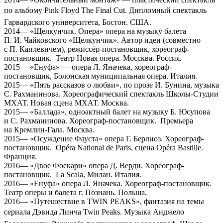
по альбому Pink Floyd The Final Cut. Дипломный спектакль
Гарвардского университета, Бостон. США.
2014— «Щелкунчик. Опера» опера на музыку балета
П. И. Чайковского «Щелкунчик». Автор идеи (совместно
с П. Каплевичем), режиссёр-постановщик, хореограф-
постановщик. Театр Новая опера. Моссква. Россия.
2015— «Енуфа» — опера Л. Яначека, хореограф-
постановщик, Болонская муниципальная опера. Италия.
2015— «Пять рассказов о любви», по прозе И. Бунина, музыка
С. Рахманинова. Хореографический спектакль Школы-Студии
МХАТ. Новая сцена МХАТ. Москва.
2015— «Баллада», одноактный балет на музыку Б. Юсупова
и С. Рахманинова. Хореограф-постановщик. Премьера
на Кремлин-Гала. Москва.
2015— «Осуждение Фауста» опера Г. Берлиоз. Хореограф-
постановщик. Opéra National de Paris, сцена Opéra Bastille.
Франция.
2016— «Двое Фоскари» опера Д. Верди. Хореограф-
постановщик. La Scala, Милан. Италия.
2016— «Енуфа» опера Л. Яначека. Хореограф-постановщик.
Театр оперы и балета г. Познань. Польша.
2016— «Путешествие в TWIN PEAKS», фантазия на темы
сериала Дэвида Линча Twin Peaks. Музыка Анджело