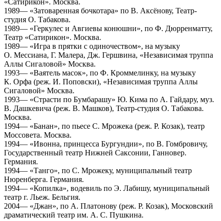
«Сатирикон». Москва.
1989— «Затоваренная бочкотара» по В. Аксёнову, Театр-
студия О. Табакова.
1989— «Геркулес и Авгиевы конюшни», по Ф. Дюрренматту,
Театр «Сатирикон». Москва.
1989— «Игра в прятки с одиночеством», на музыку
О. Мессиана, Г. Малера, Дж. Гершвина, «Независимая труппа
Аллы Сигаловой» Москва.
1993— «Ваятель масок», по Ф. Кроммелинку, на музыку
К. Орфа (реж. И. Поповски), «Независимая труппа Аллы
Сигаловой» Москва.
1993— «Страсти по Бумбарашу» Ю. Кима по А. Гайдару, муз.
В. Дашкевича (реж. В. Машков), Театр-студия О. Табакова.
Москва.
1994— «Банан», по пьесе С. Мрожека (реж. Р. Козак), театр
Моссовета. Москва.
1994— «Ивонна, принцесса Бургундии», по В. Гомбровичу,
Государственный театр Нижней Саксонии, Ганновер.
Германия.
1994— «Танго», по С. Мрожеку, муниципальный театр
Нюренберга. Германия.
1994— «Копилка», водевиль по Э. Лабишу, муниципальный
театр г. Льеж. Бельгия.
2004— «Джан», по А. Платонову (реж. Р. Козак), Московский
драматический театр им. А. С. Пушкина.