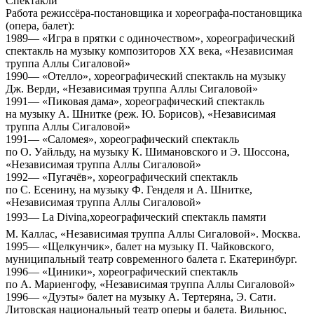
Спектакли
Работа режиссёра-постановщика и хореографа-постановщика
(опера, балет):
1989— «Игра в прятки с одиночеством», хореографический
спектакль на музыку композиторов XX века, «Независимая
труппа Аллы Сигаловой»
1990— «Отелло», хореографический спектакль на музыку
Дж. Верди, «Независимая труппа Аллы Сигаловой»
1991— «Пиковая дама», хореографический спектакль
на музыку А. Шнитке (реж. Ю. Борисов), «Независимая
труппа Аллы Сигаловой»
1991— «Саломея», хореографический спектакль
по О. Уайльду, на музыку К. Шимановского и Э. Шоссона,
«Независимая труппа Аллы Сигаловой»
1992— «Пугачёв», хореографический спектакль
по С. Есенину, на музыку Ф. Генделя и А. Шнитке,
«Независимая труппа Аллы Сигаловой»
1993— La Divina,хореографический спектакль памяти
М. Каллас, «Независимая труппа Аллы Сигаловой». Москва.
1995— «Щелкунчик», балет на музыку П. Чайковского,
муниципальный театр современного балета г. Екатеринбург.
1996— «Циники», хореографический спектакль
по А. Мариенгофу, «Независимая труппа Аллы Сигаловой»
1996— «Дуэты» балет на музыку А. Тертеряна, Э. Сати.
Литовская национальный театр оперы и балета. Вильнюс,