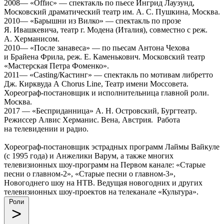
2008— «Оffис» — спектакль по пьесе Ингрид Лаузунд,
Московский драматический театр им. А. С. Пушкина, Москва.
2010— «Барышни из Вилко» — спектакль по прозе
Я. Ивашкевича, театр г. Модена (Италия), совместно с реж.
А. Херманисом.
2010— «После занавеса» — по пьесам Антона Чехова
и Брайена Фрила, реж. Е. Каменькович. Московский театр
«Мастерская Петра Фоменко».
2011— «Casting/Кастинг» — спектакль по мотивам либретто
Дж. Кирквуда A Chorus Line, Театр имени Моссовета.
Хореограф-постановщик и исполнительница главной роли.
Москва.
2017 — «Бесприданница» А. Н. Островский, Бургтеатр.
Режиссер Алвис Херманис. Вена, Австрия. Работа
на телевидении и радио.
Хореограф-постановщик эстрадных программ Лаймы Вайкуле
(с 1995 года) и Анжелики Варум, а также многих
телевизионных шоу-программ на Первом канале: «Старые
песни о главном-2», «Старые песни о главном-3»,
Новогоднего шоу на НТВ. Ведущая новогодних и других
телевизионных шоу-проектов на телеканале «Культура».
Роли