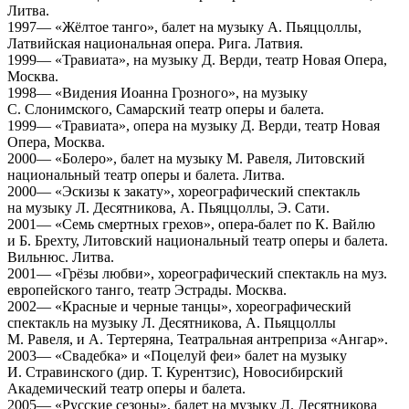
Литва.
1997— «Жёлтое танго», балет на музыку А. Пьяццоллы,
Латвийская национальная опера. Рига. Латвия.
1999— «Травиата», на музыку Д. Верди, театр Новая Опера,
Москва.
1998— «Видения Иоанна Грозного», на музыку
С. Слонимского, Самарский театр оперы и балета.
1999— «Травиата», опера на музыку Д. Верди, театр Новая
Опера, Москва.
2000— «Болеро», балет на музыку М. Равеля, Литовский
национальный театр оперы и балета. Литва.
2000— «Эскизы к закату», хореографический спектакль
на музыку Л. Десятникова, А. Пьяццоллы, Э. Сати.
2001— «Семь смертных грехов», опера-балет по К. Вайлю
и Б. Брехту, Литовский национальный театр оперы и балета.
Вильнюс. Литва.
2001— «Грёзы любви», хореографический спектакль на муз.
европейского танго, театр Эстрады. Москва.
2002— «Красные и черные танцы», хореографический
спектакль на музыку Л. Десятникова, А. Пьяццоллы
М. Равеля, и А. Тертеряна, Театральная антреприза «Ангар».
2003— «Свадебка» и «Поцелуй феи» балет на музыку
И. Стравинского (дир. Т. Курентзис), Новосибирский
Академический театр оперы и балета.
2005— «Русские сезоны», балет на музыку Л. Десятникова