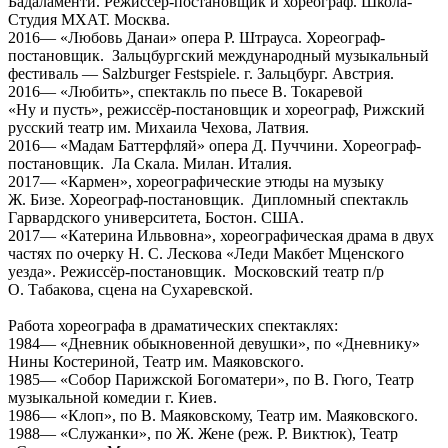
Бадаламенти. Режиссёр-постановщик и хореограф. Школа-
Студия МХАТ. Москва.
2016— «Любовь Данаи» опера Р. Штрауса. Хореограф-
постановщик. Зальцбургский международный музыкальный
фестиваль — Salzburger Festspiele. г. Зальцбург. Австрия.
2016— «Любить», спектакль по пьесе В. Токаревой
«Ну и пусть», режиссёр-постановщик и хореограф, Рижский
русский театр им. Михаила Чехова, Латвия.
2016— «Мадам Баттерфляй» опера Д. Пуччини. Хореограф-
постановщик. Ла Скала. Милан. Италия.
2017— «Кармен», хореографические этюды на музыку
Ж. Бизе. Хореограф-постановщик. Дипломный спектакль
Гарвардского университета, Бостон. США.
2017— «Катерина Ильвовна», хореографическая драма в двух
частях по очерку Н. С. Лескова «Леди Макбет Мценского
уезда». Режиссёр-постановщик. Московский театр п/р
О. Табакова, сцена на Сухаревской.
Работа хореографа в драматических спектаклях:
1984— «Дневник обыкновенной девушки», по «Дневнику»
Нины Костериной, Театр им. Маяковского.
1985— «Собор Парижской Богоматери», по В. Гюго, Театр
музыкальной комедии г. Киев.
1986— «Клоп», по В. Маяковскому, Театр им. Маяковского.
1988— «Служанки», по Ж. Жене (реж. Р. Виктюк), Театр