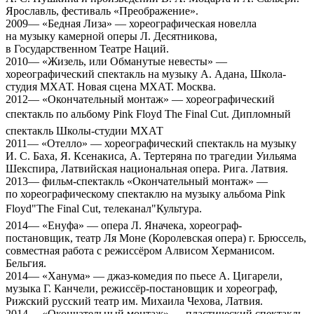
Ярославль, фестиваль «Преображение».
2009— «Бедная Лиза» — хореографическая новелла
на музыку камерной оперы Л. Десятникова,
в Государственном Театре Наций.
2010— «Жизель, или Обманутые невесты» —
хореографический спектакль на музыку А. Адана, Школа-
студия МХАТ. Новая сцена МХАТ. Москва.
2012— «Окончательный монтаж» — хореографический
спектакль по альбому Pink Floyd The Final Cut. Дипломный
спектакль Школы-студии МХАТ
2011— «Отелло» — хореографический спектакль на музыку
И. С. Баха, Я. Ксенакиса, А. Тертеряна по трагедии Уильяма
Шекспира, Латвийская национальная опера. Рига. Латвия.
2013— фильм-спектакль «Окончательный монтаж» —
по хореографическому спектаклю на музыку альбома Pink
Floyd"The Final Cut, телеканал"Культура.
2014— «Енуфа» — опера Л. Яначека, хореограф-
постановщик, театр Ля Моне (Королевская опера) г. Брюссель,
совместная работа с режиссёром Алвисом Херманисом.
Бельгия.
2014— «Ханума» — джаз-комедия по пьесе А. Цигарели,
музыка Г. Канчели, режиссёр-постановщик и хореограф,
Рижский русский театр им. Михаила Чехова, Латвия.
2014— «Окончательный монтаж» — пластический спектакль