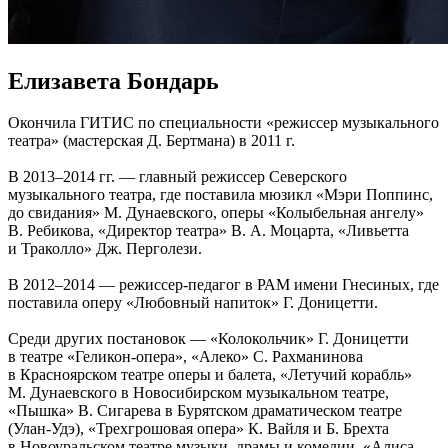
Елизавета Бондарь
Окончила ГИТИС по специальности «режиссер музыкального
театра» (мастерская Д. Бертмана) в 2011 г.
В 2013–2014 гг. — главный режиссер Северского
музыкального театра, где поставила мюзикл «Мэри Поппинс,
до свидания» М. Дунаевского, оперы «Колыбельная ангелу»
В. Ребикова, «Директор театра» В. А. Моцарта, «Ливьетта
и Траколло» Дж. Перголези.
В 2012–2014 — режиссер-педагог в РАМ имени Гнесиных, где
поставила оперу «Любовный напиток» Г. Доницетти.
Среди других постановок — «Колокольчик» Г. Доницетти
в театре «Геликон-опера», «Алеко» С. Рахманинова
в Красноярском театре оперы и балета, «Летучий корабль»
М. Дунаевского в Новосибирском музыкальном театре,
«Пышка» В. Сигарева в Бурятском драматическом театре
(Улан-Удэ), «Трехгрошовая опера» К. Вайля и Б. Брехта
в Новоуральском театре музыки, драмы и комедии, «Алиса