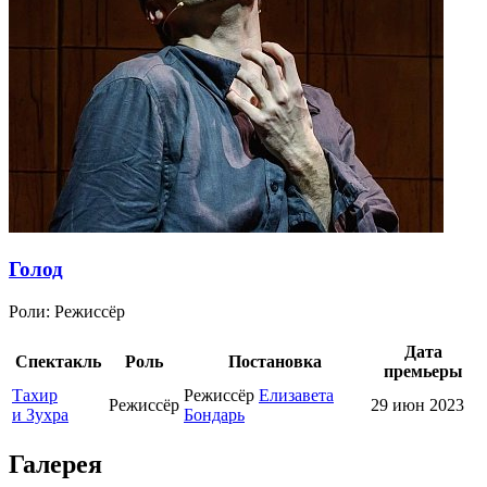
Голод
Роли:
Режиссёр
Дата
Спектакль
Роль
Постановка
премьеры
Тахир
Режиссёр
Елизавета
Режиссёр
29 июн 2023
и Зухра
Бондарь
Галерея