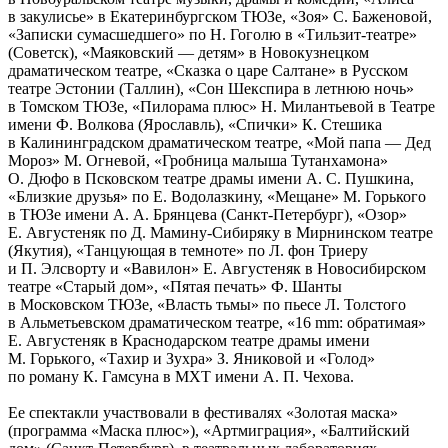
в закулисье» в Екатеринбургском ТЮЗе, «Зоя» С. Баженовой,
«Записки сумасшедшего» по Н. Гоголю в «Тильзит-театре»
(Советск), «Маяковский — детям» в Новокузнецком
драматическом театре, «Сказка о царе Салтане» в Русском
театре Эстонии (Таллин), «Сон Шекспира в летнюю ночь»
в Томском ТЮЗе, «Пилорама плюс» Н. Милантьевой в Театре
имени Ф. Волкова (Ярославль), «Спички» К. Стешика
в Калининградском драматическом театре, «Мой папа — Дед
Мороз» М. Огневой, «Гробница малыша Тутанхамона»
О. Дюфо в Псковском театре драмы имени А. С. Пушкина,
«Близкие друзья» по Е. Водолазкину, «Мещане» М. Горького
в ТЮЗе имени А. А. Брянцева (Санкт-Петербург), «Озор»
Е. Августеняк по Д. Мамину-Сибиряку в Мирнинском театре
(Якутия), «Танцующая в темноте» по Л. фон Триеру
и П. Элсворту и «Вавилон» Е. Августеняк в Новосибирском
театре «Старый дом», «Пятая печать» Ф. Шанты
в Московском ТЮЗе, «Власть тьмы» по пьесе Л. Толстого
в Альметьевском драматическом театре, «16 mm: обратимая»
Е. Августеняк в Краснодарском театре драмы имени
М. Горького, «Тахир и Зухра» З. Яниковой и «Голод»
по роману К. Гамсуна в МХТ имени А. П. Чехова.
Ее спектакли участвовали в фестивалях «Золотая маска»
(программа «Маска плюс»), «Артмиграция», «Балтийский