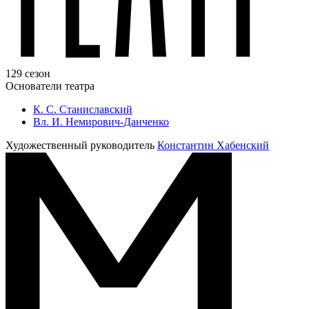
129 сезон
Основатели театра
К. С. Станиславский
Вл. И. Немирович-Данченко
Художественный руководитель
Константин Хабенский