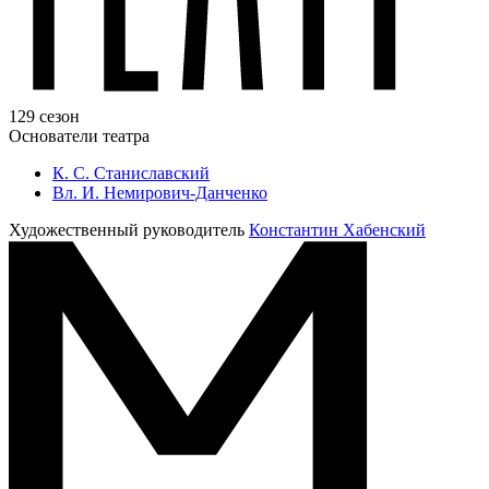
129 сезон
Основатели театра
К. С. Станиславский
Вл. И. Немирович-Данченко
Художественный руководитель
Константин Хабенский