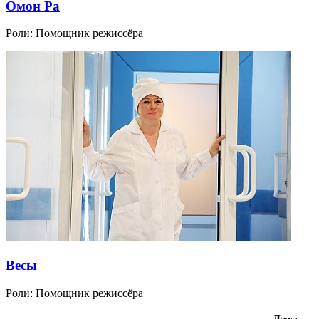
Омон Ра
Роли:
Помощник режиссёра
Весы
Роли:
Помощник режиссёра