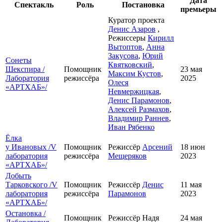
Дата
Спектакль
Роль
Постановка
премьеры
Куратор проекта
Денис Азаров
,
Режиссеры
Кирилл
Вытоптов
,
Анна
Закусова
,
Юрий
Сонеты
Квятковский
,
Шекспира /
Помощник
23 мая
Максим Кустов
,
Лаборатория
режиссёра
2025
Олеся
«АРТХАБ»/
Невмержицкая
,
Денис Парамонов
,
Алексей Размахов
,
Владимир Раннев
,
Иван Рябенко
Ёлка
у Ивановых /V
Помощник
Режиссёр
Арсений
18 июн
лаборатория
режиссёра
Мещеряков
2023
«АРТХАБ»/
Добыть
Тарковского /V
Помощник
Режиссёр
Денис
11 мая
лаборатория
режиссёра
Парамонов
2023
«АРТХАБ»/
Остановка /
Помощник
Режиссёр Надя
24 мая