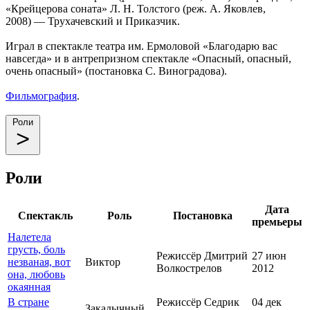
«Крейцерова соната» Л. Н. Толстого (реж. А. Яковлев,
2008) — Трухачевский и Приказчик.
Играл в спектакле театра им. Ермоловой «Благодарю вас
навсегда» и в антрепризном спектакле «Опасный, опасный,
очень опасный» (постановка С. Виноградова).
Фильмография
.
Роли
Роли
Дата
Спектакль
Роль
Постановка
премьеры
Налетела
грусть, боль
Режиссёр Дмитрий
27 июн
незваная, вот
Виктор
Волкострелов
2012
она, любовь
окаянная
В стране
Режиссёр Седрик
04 дек
Закадычный