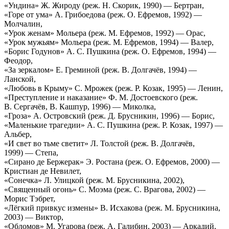
«Ундина» Ж. Жироду (реж. Н. Скорик, 1990) — Бертран,
«Горе от ума» А. Грибоедова (реж. О. Ефремов, 1992) —
Молчалин,
«Урок женам» Мольера (реж. М. Ефремов, 1992) — Орас,
«Урок мужьям» Мольера (реж. М. Ефремов, 1994) — Валер,
«Борис Годунов» А. С. Пушкина (реж. О. Ефремов, 1994) —
Феодор,
«За зеркалом» Е. Греминой (реж. В. Долгачёв, 1994) —
Ланской,
«Любовь в Крыму» С. Мрожек (реж. Р. Козак, 1995) — Ленин,
«Преступление и наказание» Ф. М. Достоевского (реж.
В. Сергачёв, В. Кашпур, 1996) — Миколка,
«Гроза» А. Островский (реж. Д. Брусникин, 1996) — Борис,
«Маленькие трагедии» А. С. Пушкина (реж. Р. Козак, 1997) —
Альбер,
«И свет во тьме светит» Л. Толстой (реж. В. Долгачёв,
1999) — Степа,
«Сирано де Бержерак» Э. Ростана (реж. О. Ефремов, 2000) —
Кристиан де Невилет,
«Сонечка» Л. Улицкой (реж. М. Брусникина, 2002),
«Священный огонь» С. Моэма (реж. С. Врагова, 2002) —
Морис Тэбрет,
«Лёгкий привкус измены» В. Исхакова (реж. М. Брусникина,
2003) — Виктор,
«Обломов» М. Угарова (реж. А. Галибин, 2003) — Аркадий,