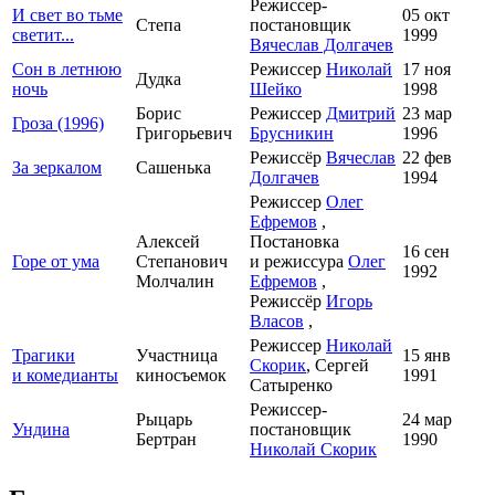
Режиссер-
И свет во тьме
05 окт
Степа
постановщик
светит...
1999
Вячеслав Долгачев
Сон в летнюю
Режиссер
Николай
17 ноя
Дудка
ночь
Шейко
1998
Борис
Режиссер
Дмитрий
23 мар
Гроза (1996)
Григорьевич
Брусникин
1996
Режиссёр
Вячеслав
22 фев
За зеркалом
Сашенька
Долгачев
1994
Режиссер
Олег
Ефремов
,
Алексей
Постановка
16 сен
Горе от ума
Степанович
и режиссура
Олег
1992
Молчалин
Ефремов
,
Режиссёр
Игорь
Власов
,
Режиссер
Николай
Трагики
Участница
15 янв
Скорик
, Сергей
и комедианты
киносъемок
1991
Сатыренко
Режиссер-
Рыцарь
24 мар
Ундина
постановщик
Бертран
1990
Николай Скорик