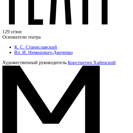
129 сезон
Основатели театра
К. С. Станиславский
Вл. И. Немирович-Данченко
Художественный руководитель
Константин Хабенский