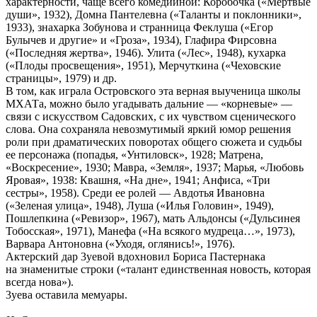
характерности, чаще всего комедийной: Коробочка («Мертвые
души», 1932), Домна Пантелевна («Таланты и поклонники»,
1933), знахарка Зобунова и странница Феклуша («Егор
Булычев и другие» и «Гроза», 1934), Глафира Фирсовна
(«Последняя жертва», 1946). Улита («Лес», 1948), кухарка
(«Плоды просвещения», 1951), Мерчуткина («Чеховские
страницы», 1979) и др.
В том, как играла Островского эта верная выученица школы
МХАТа, можно было угадывать дальние — «корневые» —
связи с искусством Садовских, с их чувством сценического
слова. Она сохраняла невозмутимый яркий юмор решения
роли при драматических поворотах общего сюжета и судьбы
ее персонажа (попадья, «Унтиловск», 1928; Матрена,
«Воскресение», 1930; Мавра, «Земля», 1937; Марья, «Любовь
Яровая», 1938: Квашня, «На дне», 1941; Анфиса, «Три
сестры», 1958). Среди ее ролей — Авдотья Ивановна
(«Зеленая улица», 1948), Луша («Илья Головин», 1949),
Пошлепкина («Ревизор», 1967), мать Альдонсы («Дульсинея
Тобосская», 1971), Манефа («На всякого мудреца…», 1973),
Варвара Антоновна («Уходя, оглянись!», 1976).
Актерский дар 3уевой вдохновил Бориса Пастернака
на знаменитые строки («талант единственная новость, которая
всегда нова»).
3уева оставила мемуары.