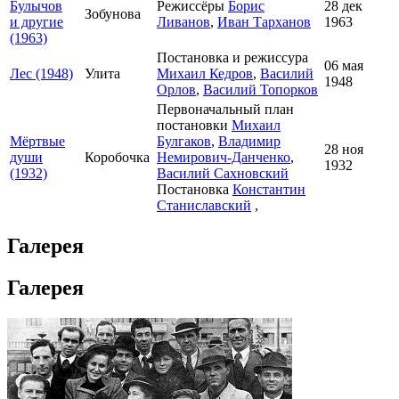
Булычов
Режиссёры
Борис
28 дек
Зобунова
и другие
Ливанов
,
Иван Тарханов
1963
(1963)
Постановка и режиссура
06 мая
Лес (1948)
Улита
Михаил Кедров
,
Василий
1948
Орлов
,
Василий Топорков
Первоначальный план
постановки
Михаил
Мёртвые
Булгаков
,
Владимир
28 ноя
души
Коробочка
Немирович-Данченко
,
1932
(1932)
Василий Сахновский
Постановка
Константин
Станиславский
,
Галерея
Галерея