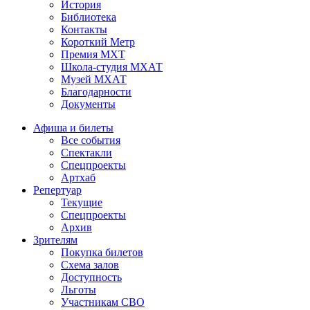
История
Библиотека
Контакты
Короткий Метр
Премия МХТ
Школа-студия МХАТ
Музей МХАТ
Благодарности
Документы
Афиша и билеты
Все события
Спектакли
Спецпроекты
Артхаб
Репертуар
Текущие
Спецпроекты
Архив
Зрителям
Покупка билетов
Схема залов
Доступность
Льготы
Участникам СВО