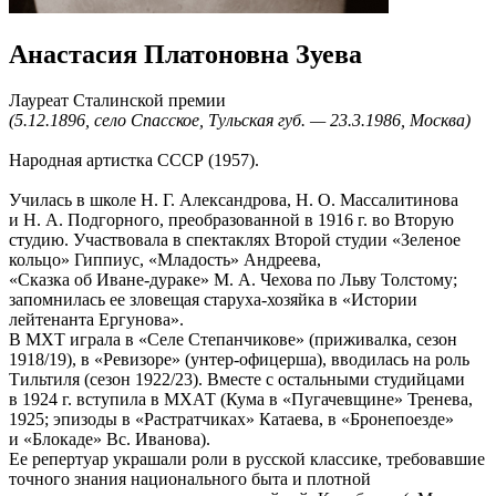
Анастасия Платоновна Зуева
Лауреат Сталинской премии
(5.12.1896, село Спасское, Тульская губ. — 23.3.1986, Москва)
Народная артистка СССР (1957).
Училась в школе Н. Г. Александрова, Н. О. Массалитинова
и Н. А. Подгорного, преобразованной в 1916 г. во Вторую
студию. Участвовала в спектаклях Второй студии «Зеленое
кольцо» Гиппиус, «Младость» Андреева,
«Сказка об Иване-дураке» М. А. Чехова по Льву Толстому;
запомнилась ее зловещая старуха-хозяйка в «Истории
лейтенанта Ергунова».
В МХТ играла в «Селе Степанчикове» (приживалка, сезон
1918/19), в «Ревизоре» (унтер-офицерша), вводилась на роль
Тильтиля (сезон 1922/23). Вместе с остальными студийцами
в 1924 г. вступила в МХАТ (Кума в «Пугачевщине» Тренева,
1925; эпизоды в «Растратчиках» Катаева, в «Бронепоезде»
и «Блокаде» Вс. Иванова).
Ее репертуар украшали роли в русской классике, требовавшие
точного знания национального быта и плотной