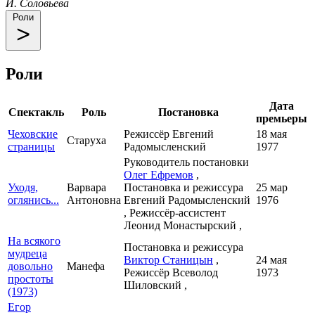
И. Соловьева
Роли
Роли
Дата
Спектакль
Роль
Постановка
премьеры
Чеховские
Режиссёр Евгений
18 мая
Старуха
страницы
Радомысленский
1977
Руководитель постановки
Олег Ефремов
,
Уходя,
Варвара
Постановка и режиссура
25 мар
оглянись...
Антоновна
Евгений Радомысленский
1976
, Режиссёр-ассистент
Леонид Монастырский ,
На всякого
Постановка и режиссура
мудреца
Виктор Станицын
,
24 мая
довольно
Манефа
Режиссёр Всеволод
1973
простоты
Шиловский ,
(1973)
Егор