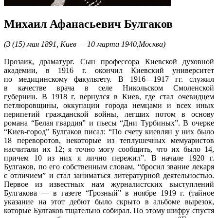
Михаил Афанасьевич Булгаков
(3 (15) мая 1891, Киев — 10 марта 1940,Москва)
Прозаик, драматург. Сын профессора Киевской духовной
академии, в 1916 г. окончил Киевский университет
по медицинскому факультету. В 1916—1917 гг. служил
в качестве врача в селе Никольском Смоленской
губернии. В 1918 г. вернулся в Киев, где стал очевидцем
петлюровщины, оккупации города немцами и всех иных
перипетий гражданской войны, легших потом в основу
романа “Белая гвардия” и пьесы “Дни Турбиных”. В очерке
“Киев-город” Булгаков писал: “По счету киевлян у них было
18 переворотов, некоторые из теплушечных мемуаристов
насчитали их 12; я точно могу сообщить, что их было 14,
причем 10 из них я лично пережил”. В начале 1920 г.
Булгаков, по его собственным словам, “бросил звание лекаря
с отличием” и стал заниматься литературной деятельностью.
Первое из известных нам журналистских выступлений
Булгакова — в газете “Грозный” в ноябре 1919 г. (тайное
указание на этот дебют было скрыто в альбоме вырезок,
которые Булгаков тщательно собирал. По этому шифру спустя