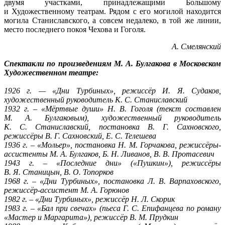
двумя участками, принадлежащими Большому
и Художественному театрам. Рядом с его могилой находится
могила Станиславского, а совсем недалеко, в той же линии,
место последнего покоя Чехова и Гоголя.
А. Смелянский
Спектакли по произведениям М. А. Булгакова в Московском
Художественном театре:
1926 г. — «Дни Турбиных», режиссёр И. Я. Судаков,
художественный руководитель К. С. Станиславский
1932 г. – «Мёртвые души» Н. В. Гоголя (текст составлен
М. А. Булгаковым), художественный руководитель
К. С. Станиславский, постановка В. Г. Сахновского,
режиссёры В. Г. Сахновский, Е. С. Телешева
1936 г. – «Мольер», постановка Н. М. Горчакова, режиссёры-
ассистенты М. А. Булгаков, Б. Н. Ливанов, В. В. Протасевич
1943 г. – «Последние дни» («Пушкин»), режиссёры
В. Я. Станицын, В. О. Топорков
1968 г. – «Дни Турбиных», постановка Л. В. Варпаховского,
режиссёр-ассистент М. А. Горюнов
1982 г. – «Дни Турбиных», режиссёр Н. Л. Скорик
1983 г. – «Бал при свечах» (пьеса Г. С. Епифанцева по роману
«Мастер и Маргарита»), режиссёр В. М. Прудкин