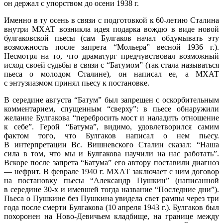
он держал с упорством до осени 1938 г.
Именно в ту осень в связи с подготовкой к 60-летию Сталина
внутри МХАТ возникла идея подарка вождю в виде новой
булгаковской пьесы (сам Булгаков начал обдумывать эту
возможность после запрета “Мольера” весной 1936 г.).
Несмотря на то, что драматург предчувствовал возможный
исход своей судьбы в связи с “Батумом” (так стала называться
пьеса о молодом Сталине), он написал ее, а МХАТ
с энтузиазмом принял пьесу к постановке.
В середине августа “Батум” был запрещен с оскорбительным
комментарием, спущенным “сверху”: в пьесе обнаружили
желание Булгакова “перебросить мост и наладить отношение
к себе”. Герой “Батума”, видимо, удовлетворился самим
фактом того, что Булгаков написал о нем пьесу.
В интерпретации Вс. Вишневского Сталин сказал: “Наша
сила в том, что мы и Булгакова научили на нас работать”.
Вскоре после запрета “Батума” его автору поставили диагноз
— нефрит. В феврале 1940 г. МХАТ заключает с ним договор
на постановку пьесы “Александр Пушкин” (написанной
в середине 30-х и имевшей тогда название “Последние дни”).
Пьеса о Пушкине без Пушкина увидела свет рампы через три
года после смерти Булгакова (10 апреля 1943 г.). Булгаков был
похоронен на Ново-Девичьем кладбище, на границе между