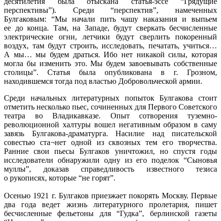
десятилетия была отыскана статья-эссе “Грядущие
перспективы”). Среди “перспектив”, намеченных
Булгаковым: “Мы начали пить чашу наказания и выпьем
ее до конца. Там, на Западе, будут сверкать бесчисленные
электрические огни, летчики будут сверлить покоренный
воздух, там будут строить, исследовать, печатать, учиться…
А мы… мы будем драться. Ибо нет никакой силы, которая
могла бы изменить это. Мы будем завоевывать собственные
столицы”. Статья была опубликована в г. Грозном,
находившемся тогда под властью Добровольческой армии.
Среди начальных литературных попыток Булгакова стоит
отметить несколько пьес, сочиненных для Первого Советского
театра во Владикавказе. Опыт сотворения туземно-
революционной халтуры вошел негативным образом в саму
завязь Булгакова-драматурга. Насилие над писательской
совестью ста¬нет одной из сквозных тем его творчества.
Ранние свои пьесы Булгаков уничтожил, но спустя годы
исследователи обнаружили одну из его поделок “Сыновья
муллы”, доказав справедливость известного тезиса
о рукописях, которые “не горят”.
Осенью 1921 г. Булгаков приезжает покорять Москву. Первые
два года ведет жизнь литературного пролетария, пишет
бесчисленные фельетоны для “Гудка”, берлинской газеты