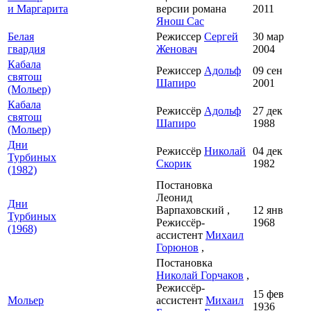
и Маргарита
версии романа
2011
Янош Сас
Белая
Режиссер
Сергей
30 мар
гвардия
Женовач
2004
Кабала
Режиссер
Адольф
09 сен
святош
Шапиро
2001
(Мольер)
Кабала
Режиссёр
Адольф
27 дек
святош
Шапиро
1988
(Мольер)
Дни
Режиссёр
Николай
04 дек
Турбиных
Скорик
1982
(1982)
Постановка
Леонид
Дни
Варпаховский ,
12 янв
Турбиных
Режиссёр-
1968
(1968)
ассистент
Михаил
Горюнов
,
Постановка
Николай Горчаков
,
Режиссёр-
15 фев
Мольер
ассистент
Михаил
1936