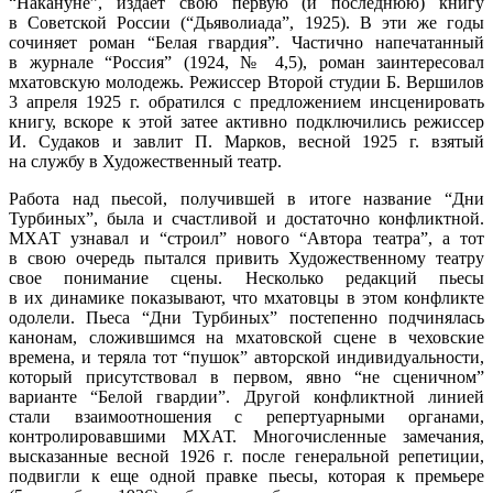
“Накануне”, издает свою первую (и последнюю) книгу
в Советской России (“Дьяволиада”, 1925). В эти же годы
сочиняет роман “Белая гвардия”. Частично напечатанный
в журнале “Россия” (1924, № 4,5), роман заинтересовал
мхатовскую молодежь. Режиссер Второй студии Б. Вершилов
3 апреля 1925 г. обратился с предложением инсценировать
книгу, вскоре к этой затее активно подключились режиссер
И. Судаков и завлит П. Марков, весной 1925 г. взятый
на службу в Художественный театр.
Работа над пьесой, получившей в итоге название “Дни
Турбиных”, была и счастливой и достаточно конфликтной.
МХАТ узнавал и “строил” нового “Автора театра”, а тот
в свою очередь пытался привить Художественному театру
свое понимание сцены. Несколько редакций пьесы
в их динамике показывают, что мхатовцы в этом конфликте
одолели. Пьеса “Дни Турбиных” постепенно подчинялась
канонам, сложившимся на мхатовской сцене в чеховские
времена, и теряла тот “пушок” авторской индивидуальности,
который присутствовал в первом, явно “не сценичном”
варианте “Белой гвардии”. Другой конфликтной линией
стали взаимоотношения с репертуарными органами,
контролировавшими МХАТ. Многочисленные замечания,
высказанные весной 1926 г. после генеральной репетиции,
подвигли к еще одной правке пьесы, которая к премьере