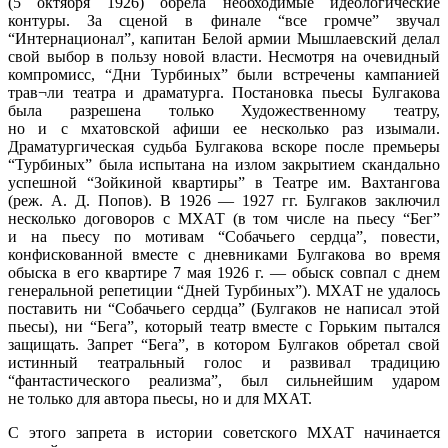
(5 октября 1926) обрела необходимые идеологические
контуры. За сценой в финале “все громче” звучал
“Интернационал”, капитан Белой армии Мышлаевский делал
свой выбор в пользу новой власти. Несмотря на очевидный
компромисс, “Дни Турбиных” были встречены кампанией
трав¬ли театра и драматурга. Постановка пьесы Булгакова
была разрешена только Художественному театру,
но и с мхатовской афиши ее несколько раз изымали.
Драматургическая судьба Булгакова вскоре после премьеры
“Турбиных” была испытана на излом закрытием скандально
успешной “Зойкиной квартиры” в Театре им. Вахтангова
(реж. А. Д. Попов). В 1926 — 1927 гг. Булгаков заключил
несколько договоров с МХАТ (в том числе на пьесу “Бег”
и на пьесу по мотивам “Собачьего сердца”, повести,
конфискованной вместе с дневниками Булгакова во время
обыска в его квартире 7 мая 1926 г. — обыск совпал с днем
генеральной репетиции “Дней Турбиных”). МХАТ не удалось
поставить ни “Собачьего сердца” (Булгаков не написал этой
пьесы), ни “Бега”, который театр вместе с Горьким пытался
защищать. Запрет “Бега”, в котором Булгаков обретал свой
истинный театральный голос и развивал традицию
“фантастического реализма”, был сильнейшим ударом
не только для автора пьесы, но и для МХАТ.
С этого запрета в истории советского МХАТ начинается