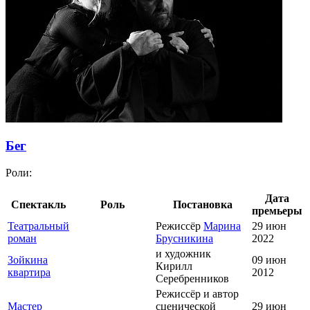
Бег
Роли:
Дата
Спектакль
Роль
Постановка
премьеры
Театральный
Режиссёр
Марина
29 июн
роман
Брусникина
2022
и художник
Зойкина
09 июн
Кирилл
квартира
2012
Серебренников
Режиссёр и автор
Мастер
сценической
29 июн