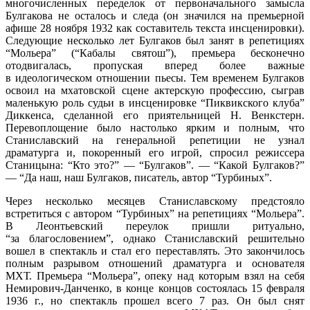
многочисленных переделок от первоначального замысла
Булгакова не осталось и следа (он значился на премьерной
афише 28 ноября 1932 как составитель текста инсценировки).
Следующие несколько лет Булгаков был занят в репетициях
“Мольера” (“Кабалы святош”), премьера бесконечно
отодвигалась, пропуская вперед более важные
в идеологическом отношении пьесы. Тем временем Булгаков
освоил на мхатовской сцене актерскую профессию, сыграв
маленькую роль судьи в инсценировке “Пиквикского клуба”
Диккенса, сделанной его приятельницей Н. Венкстерн.
Перевоплощение было настолько ярким и полным, что
Станиславский на генеральной репетиции не узнал
драматурга и, покоренный его игрой, спросил режиссера
Станицына: “Кто это?” — “Булгаков”. — “Какой Булгаков?”
— “Да наш, наш Булгаков, писатель, автор “Турбиных”.
Через несколько месяцев Станиславскому предстояло
встретиться с автором “Турбиных” на репетициях “Мольера”.
В Леонтьевский переулок пришли ритуально,
“за благословением”, однако Станиславский решительно
вошел в спектакль и стал его переставлять. Это закончилось
полным разрывом отношений драматурга и основателя
МХТ. Премьера “Мольера”, опеку над которым взял на себя
Немирович-Данченко, в конце концов состоялась 15 февраля
1936 г., но спектакль прошел всего 7 раз. Он был снят