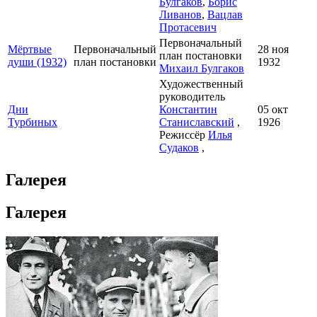
Булгаков
,
Борис
Ливанов
,
Вацлав
Протасевич
Первоначальный
Мёртвые
Первоначальный
28 ноя
план постановки
души (1932)
план постановки
1932
Михаил Булгаков
Художественный
руководитель
Дни
Константин
05 окт
Турбиных
Станиславский
,
1926
Режиссёр
Илья
Судаков
,
Галерея
Галерея