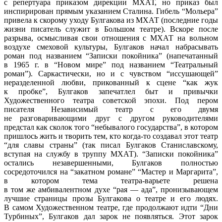
с репертуара приказом дирекции МХАТ, но приказ был
инспирирован прямым указанием Сталина. Гибель “Мольера”
привела к скорому уходу Булгакова из МХАТ (последние годы
жизни писатель служит в Большом театре). Вскоре после
разрыва, осмысливая свои отношения с МХАТ на вольном
воздухе смеховой культуры, Булгаков начал набрасывать
роман под названием “Записки покойника” (напечатанный
в 1965 г. в “Новом мире” под названием “Театральный
роман”). Саркастически, но и с чувством “иссушающей”
неразделенной любви, прикованный к сцене “как жук
к пробке”, Булгаков запечатлел быт и привычки
Художественного театра советской эпохи. Под пером
писателя Независимый театр с его двумя
не разговаривающими друг с другом руководителями
предстал как сколок того “небывалого государства”, в котором
пришлось жить и творить тем, кто когда-то создавал этот театр
“для славы страны” (так писал Булгаков Станиславскому,
вступая на службу в труппу МХАТ). “Записки покойника”
остались незавершенными, Булгаков полностью
сосредоточился на “закатном романе” “Мастер и Маргарита”,
в котором тема театра-варьете решена
в том же амбивалентном духе “рая — ада”, пронизывающем
лучшие страницы прозы Булгакова о театре и его людях.
В самом Художественном театре, где продолжают идти “Дни
Турбиных”, Булгаков дал зарок не появляться. Этот зарок