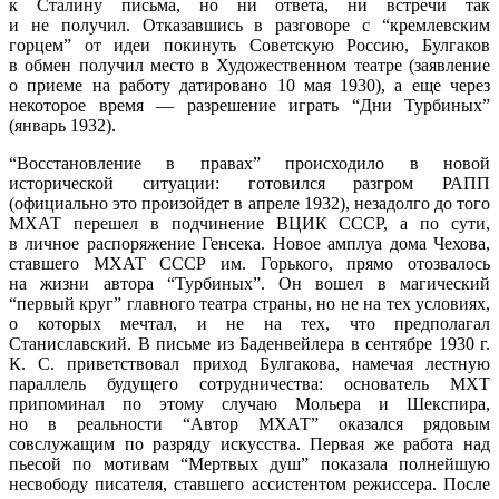
к Сталину письма, но ни ответа, ни встречи так
и не получил. Отказавшись в разговоре с “кремлевским
горцем” от идеи покинуть Советскую Россию, Булгаков
в обмен получил место в Художественном театре (заявление
о приеме на работу датировано 10 мая 1930), а еще через
некоторое время — разрешение играть “Дни Турбиных”
(январь 1932).
“Восстановление в правах” происходило в новой
исторической ситуации: готовился разгром РАПП
(официально это произойдет в апреле 1932), незадолго до того
МХАТ перешел в подчинение ВЦИК СССР, а по сути,
в личное распоряжение Генсека. Новое амплуа дома Чехова,
ставшего МХАТ СССР им. Горького, прямо отозвалось
на жизни автора “Турбиных”. Он вошел в магический
“первый круг” главного театра страны, но не на тех условиях,
о которых мечтал, и не на тех, что предполагал
Станиславский. В письме из Баденвейлера в сентябре 1930 г.
К. С. приветствовал приход Булгакова, намечая лестную
параллель будущего сотрудничества: основатель МХТ
припоминал по этому случаю Мольера и Шекспира,
но в реальности “Автор МХАТ” оказался рядовым
совслужащим по разряду искусства. Первая же работа над
пьесой по мотивам “Мертвых душ” показала полнейшую
несвободу писателя, ставшего ассистентом режиссера. После