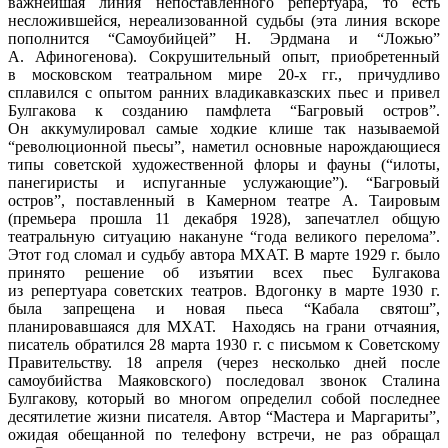
важнейшая линия непоставленного репертуара, то есть
несложившейся, нереализованной судьбы (эта линия вскоре
пополнится “Самоубийцей” Н. Эрдмана и “Ложью”
А. Афиногенова). Сокрушительный опыт, приобретенный
в московском театральном мире 20-х гг., причудливо
сплавился с опытом ранних владикавказских пьес и привел
Булгакова к созданию памфлета “Багровый остров”.
Он аккумулировал самые ходкие клише так называемой
“революционной пьесы”, наметил основные нарождающиеся
типы советской художественной флоры и фауны (“илоты,
панегиристы и испуганные услужающие”). “Багровый
остров”, поставленный в Камерном театре А. Таировым
(премьера прошла 11 декабря 1928), запечатлел общую
театральную ситуацию накануне “года великого перелома”.
Этот год сломал и судьбу автора МХАТ. В марте 1929 г. было
принято решение об изъятии всех пьес Булгакова
из репертуара советских театров. Вдогонку в марте 1930 г.
была запрещена и новая пьеса “Кабала святош”,
планировавшаяся для МХАТ. Находясь на грани отчаяния,
писатель обратился 28 марта 1930 г. с письмом к Советскому
Правительству. 18 апреля (через несколько дней после
самоубийства Маяковского) последовал звонок Сталина
Булгакову, который во многом определил собой последнее
десятилетие жизни писателя. Автор “Мастера и Маргариты”,
ожидая обещанной по телефону встречи, не раз обращал