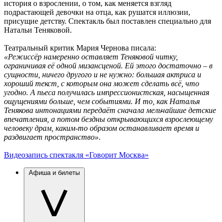
история о взрослении, о том, как меняется взгляд
подрастающей девочки на отца, как рушатся иллюзии,
присущие детству. Спектакль был поставлен специально для
Натальи Теняковой.
Театральный критик Мария Чернова писала:
«Режиссёр намеренно оставляет Теняковой читку,
ограничивая её одной мизансценой. Ей этого достаточно – в
сущности, ничего другого и не нужно: большая актриса и
хороший текст, с которым она может сделать всё, что
угодно. А пьеса получилась импрессионистская, насыщенная
ощущениями больше, чем событиями. И то, как Наталья
Тенякова интонациями передаёт сначала мельчайшие детские
впечатления, а потом бездны открывающихся взрослеющему
человеку драм, каким-то образом останавливает время и
раздвигает пространство»
.
Видеозапись спектакля «Говорит Москва»
Афиша и билеты