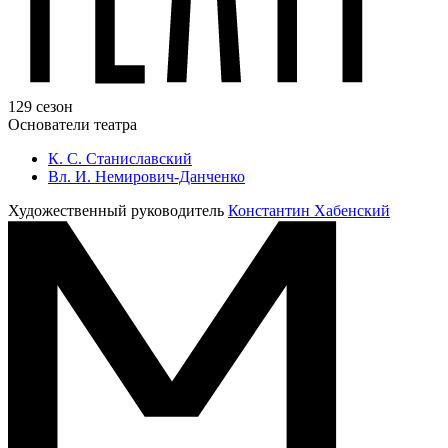
129 сезон
Основатели театра
К. С. Станиславский
Вл. И. Немирович-Данченко
Художественный руководитель
Константин Хабенский